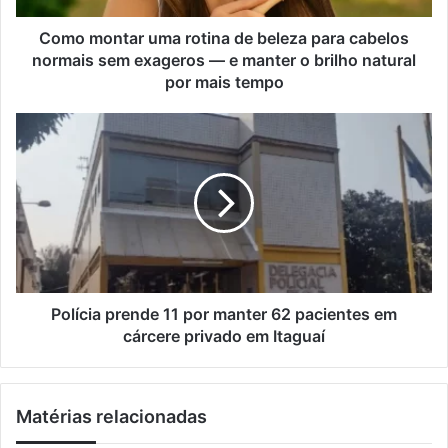
e
a
ç
r
Como montar uma rotina de beleza para cabelos
o
u
normais sem exageros — e manter o brilho natural
d
m
por mais tempo
e
a
e
r
P
m
o
o
a
t
l
i
i
í
l
n
c
a
i
d
a
e
p
b
r
e
e
Polícia prende 11 por manter 62 pacientes em
l
n
cárcere privado em Itaguaí
e
d
z
e
a
1
p
Matérias relacionadas
1
a
p