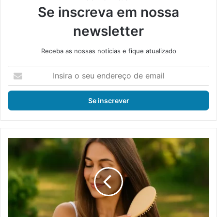
Se inscreva em nossa
newsletter
Receba as nossas notícias e fique atualizado
I
n
s
i
r
a
o
s
C
e
o
u
m
e
o
n
m
d
o
e
n
r
t