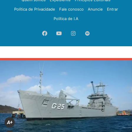
Política de Privacidade
Fale conosco
Anuncie
Entrar
Política de I.A
Facebook
YouTube
Instagram
Spotify
A+