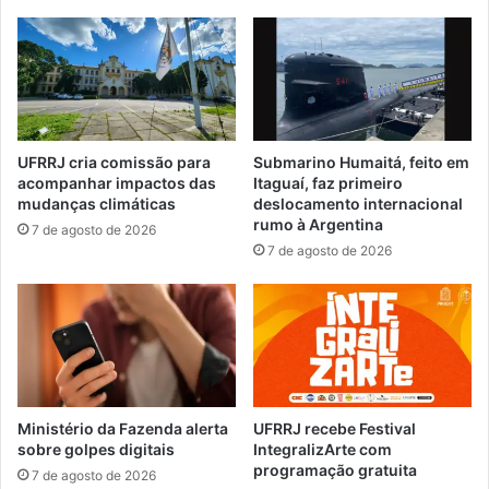
r
o
a
r
c
m
a
a
b
n
e
t
l
e
UFRRJ cria comissão para
Submarino Humaitá, feito em
o
r
acompanhar impactos das
Itaguaí, faz primeiro
s
6
mudanças climáticas
deslocamento internacional
n
2
rumo à Argentina
7 de agosto de 2026
o
p
7 de agosto de 2026
r
a
m
c
a
i
i
e
s
n
s
t
e
e
m
s
Ministério da Fazenda alerta
UFRRJ recebe Festival
e
e
sobre golpes digitais
IntegralizArte com
x
programação gratuita
m
7 de agosto de 2026