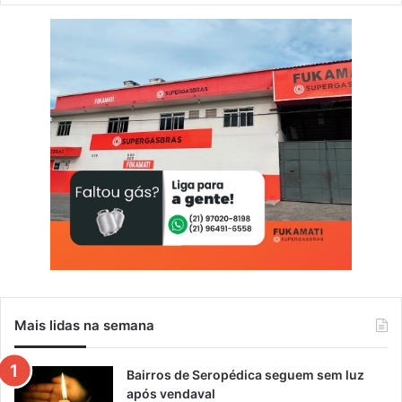
a
í
t
u
r
a
l
p
o
r
m
a
i
s
t
e
m
p
Mais lidas na semana
o
Bairros de Seropédica seguem sem luz
após vendaval