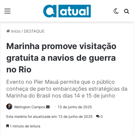
Menu
Switch
P
Início
/
DESTAQUE
Marinha promove visitação
gratuita a navios de guerra
no Rio
Evento no Píer Mauá permite que o público
conheça de perto embarcações estratégicas da
Marinha do Brasil nos dias 14 e 15 de junho
Welington Campos
M
13 de junho de 2025
a
Esta matéria foi atualizada em: 13 de junho de 2025
0
n
1 minuto de leitura
d