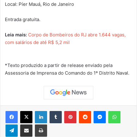
Local: Píer Mauá, Rio de Janeiro
Entrada gratuita.
Leia mais:
Corpo de Bombeiros do RJ abre 1.644 vagas,
com salár
i
os de até R$ 5,2 mil
*Texto produzido a partir de release enviado pela
Assessoria de Imprensa do Comando do 1º Distrito Naval.
Facebook
X
Linkedin
Tumblr
Pinterest
Reddit
Messenger
WhatsApp
Telegram
Compartilhar via e-mail
Imprimir