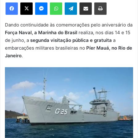
e
Facebook
X
Messenger
WhatsApp
Telegram
Compartilhar via e-mail
Imprimir
u
m
e
Dando continuidade às comemorações pelo aniversário da
-
Força Naval, a Marinha do Brasil
realiza, nos dias 14 e 15
m
de junho, a
segunda visitação pública e gratuita
a
a
embarcações militares brasileiras no
Píer Mauá, no Rio de
i
Janeiro
.
l