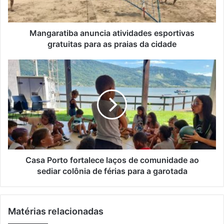
a
r
t
e
i
ç
b
Mangaratiba anuncia atividades esportivas
o
a
gratuitas para as praias da cidade
d
a
e
n
C
e
u
a
m
n
s
a
c
a
i
i
P
l
a
o
a
r
t
t
i
o
v
f
Casa Porto fortalece laços de comunidade ao
i
o
sediar colônia de férias para a garotada
d
r
a
t
d
a
Matérias relacionadas
e
l
s
e