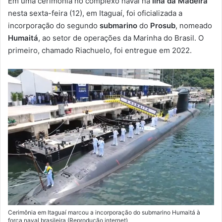
Em uma cerimônia no complexo naval na
Ilha da Madeira
-
nesta sexta-feira (12), em Itaguaí, foi oficializada a
m
incorporação do segundo
submarino
do
Prosub
, nomeado
a
Humaitá
, ao setor de operações da Marinha do Brasil. O
i
primeiro, chamado Riachuelo, foi entregue em 2022.
l
Cerimônia em Itaguaí marcou a incorporação do submarino Humaitá à
força naval brasileira (Reprodução internet)