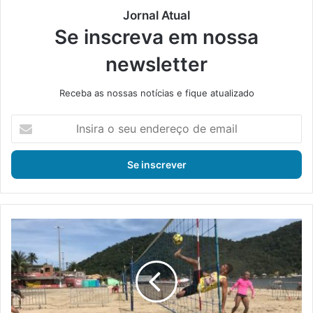
Jornal Atual
Se inscreva em nossa
newsletter
Receba as nossas notícias e fique atualizado
I
n
s
i
r
a
o
s
M
e
a
u
n
e
g
n
a
d
r
e