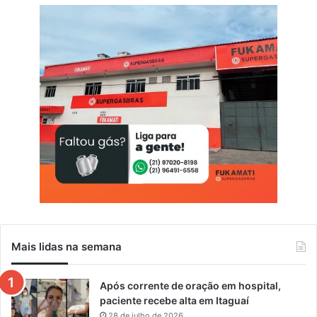
p
a
r
a
a
g
a
r
o
t
a
d
a
Mais lidas na semana
Após corrente de oração em hospital,
paciente recebe alta em Itaguaí
28 de julho de 2026