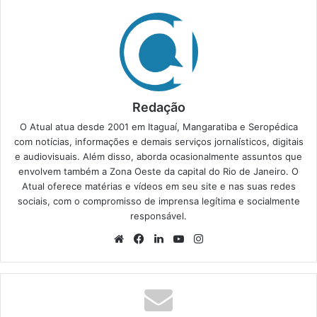
Redação
O Atual atua desde 2001 em Itaguaí, Mangaratiba e Seropédica
com notícias, informações e demais serviços jornalísticos, digitais
e audiovisuais. Além disso, aborda ocasionalmente assuntos que
envolvem também a Zona Oeste da capital do Rio de Janeiro. O
Atual oferece matérias e vídeos em seu site e nas suas redes
sociais, com o compromisso de imprensa legítima e socialmente
responsável.
We
Fa
Lin
Yo
Ins
bsi
ce
ke
uT
tag
te
bo
din
ub
ra
ok
e
m