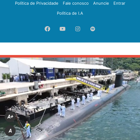
Política de Privacidade
Fale conosco
Anuncie
Entrar
Política de I.A
Facebook
YouTube
Instagram
Spotify
A+
A