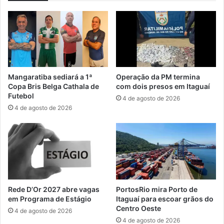
e
c
s
e
p
l
o
a
r
ç
t
o
i
s
Mangaratiba sediará a 1ª
Operação da PM termina
v
d
Copa Bris Belga Cathala de
com dois presos em Itaguaí
a
e
Futebol
4 de agosto de 2026
s
c
4 de agosto de 2026
g
o
r
m
a
u
t
n
u
i
i
d
t
a
a
d
Rede D’Or 2027 abre vagas
PortosRio mira Porto de
s
e
em Programa de Estágio
Itaguaí para escoar grãos do
p
a
Centro Oeste
4 de agosto de 2026
a
o
4 de agosto de 2026