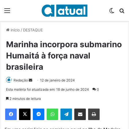
Menu
Switch
P
Início
/
DESTAQUE
Marinha incorpora submarino
Humaitá à força naval
brasileira
Redação
M
12 de janeiro de 2024
a
Esta matéria foi atualizada em: 18 de junho de 2024
0
n
2 minutos de leitura
d
e
Facebook
X
Messenger
WhatsApp
Telegram
Compartilhar via e-mail
Imprimir
u
m
e