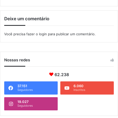
r
s
a
e
a
d
Deixe um comentário
s
i
p
a
r
r
Você precisa fazer o
login
para publicar um comentário.
a
c
i
o
a
l
s
ô
d
n
Nossas redes
a
i
c
a
i
62.238
d
d
e
a
f
37.151
6.060
Seguidores
Inscritos
d
é
e
r
19.027
i
Seguidores
a
s