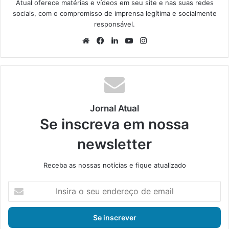
Atual oferece matérias e vídeos em seu site e nas suas redes
sociais, com o compromisso de imprensa legítima e socialmente
responsável.
We
Fa
Lin
Yo
Ins
bsi
ce
ke
uT
tag
te
bo
din
ub
ra
ok
e
m
Jornal Atual
Se inscreva em nossa
newsletter
Receba as nossas notícias e fique atualizado
I
n
s
i