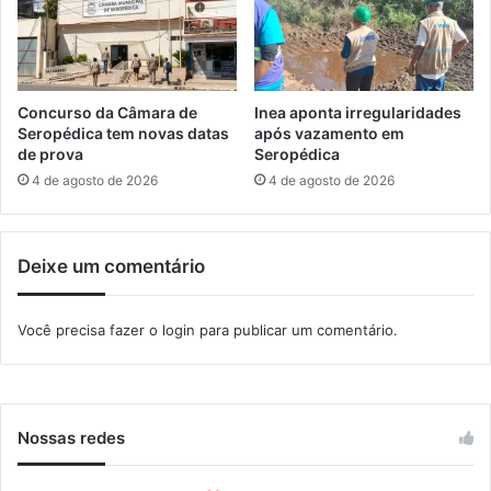
4
e
e
c
5
u
t
r
e
s
Concurso da Câmara de
Inea aponta irregularidades
r
o
Seropédica tem novas datas
após vazamento em
m
p
de prova
Seropédica
i
a
4 de agosto de 2026
4 de agosto de 2026
n
r
a
a
n
c
a
Deixe um comentário
o
q
o
u
r
Você precisa fazer o
login
para publicar um comentário.
i
d
n
e
t
n
a
a
(
d
Nossas redes
3
o
1
r