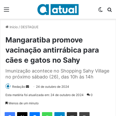
Menu
Switch
P
Início
/
DESTAQUE
Mangaratiba promove
vacinação antirrábica para
cães e gatos no Sahy
Imunização acontece no Shopping Sahy Village
no próximo sábado (26), das 10h às 14h
Redação
M
24 de outubro de 2024
a
Esta matéria foi atualizada em: 24 de outubro de 2024
0
n
Menos de um minuto
d
e
Facebook
X
Messenger
WhatsApp
Telegram
Compartilhar via e-mail
Imprimir