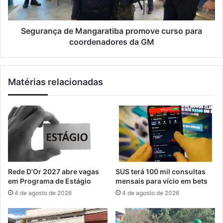
u
ç
l
a
o
d
Segurança de Mangaratiba promove curso para
s
e
coordenadores da GM
c
M
o
a
m
n
Matérias relacionadas
p
g
l
a
a
r
c
a
a
t
s
i
f
b
i
a
n
p
Rede D’Or 2027 abre vagas
SUS terá 100 mil consultas
a
r
em Programa de Estágio
mensais para vício em bets
i
o
4 de agosto de 2026
4 de agosto de 2026
s
m
3
o
,
v