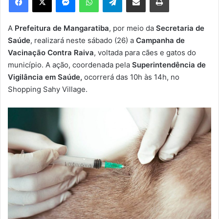
u
m
e
A
Prefeitura de Mangaratiba
, por meio da
Secretaria de
-
Saúde
, realizará neste sábado (26) a
Campanha de
m
Vacinação Contra Raiva
, voltada para cães e gatos do
a
município. A ação, coordenada pela
Superintendência de
i
Vigilância em Saúde,
ocorrerá das 10h às 14h, no
l
Shopping Sahy Village.