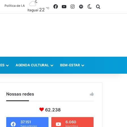
Política de I.A
Facebook
YouTube
Instagram
Spotify
Switch skin
Procurar po
℃
22
Itaguaí
ES
AGENDA CULTURAL
BEM-ESTAR
Nossas redes
62.238
37.151
6.060
Seguidores
Inscritos