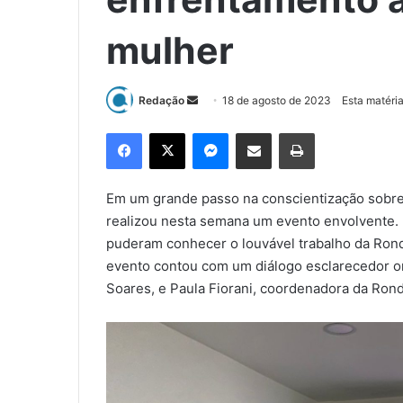
mulher
Redação
M
18 de agosto de 2023
Esta matéri
a
Facebook
X
Messenger
Compartilhar via e-mail
Imprimir
n
d
e
Em um grande passo na conscientização sobre 
u
realizou nesta semana um evento envolvente. I
m
puderam conhecer o louvável trabalho da Ronda
e
evento contou com um diálogo esclarecedor o
-
Soares, e Paula Fiorani, coordenadora da Ron
m
a
i
l