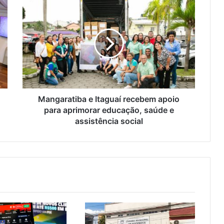
M
a
n
g
a
r
a
t
i
b
Mangaratiba e Itaguaí recebem apoio
a
para aprimorar educação, saúde e
e
assistência social
I
t
a
g
u
a
í
r
e
c