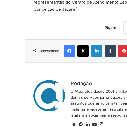
representantes do Centro de Atendimento Es
Conceição de Jacareí.
Siga-nos
Facebook
X
Linkedin
Tumblr
Compartilhar
Redação
O Atual atua desde 2001 em Ita
demais serviços jornalísticos, d
assuntos que envolvem também a
matérias e vídeos em seu site 
legítima e socialmente responsá
We
Fa
Lin
Yo
Ins