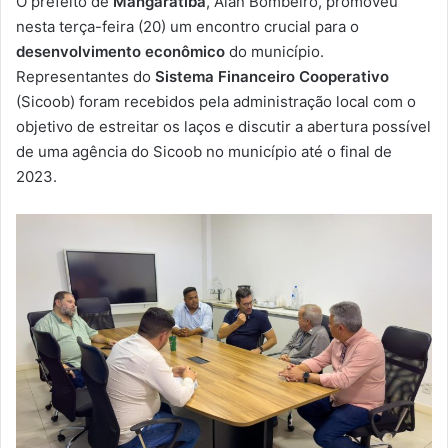
O prefeito de
Mangaratiba
, Alan Bombeiro, promoveu
-
nesta terça-feira (20) um encontro crucial para o
m
desenvolvimento econômico
do município.
a
Representantes do
Sistema Financeiro Cooperativo
i
(Sicoob) foram recebidos pela administração local com o
l
objetivo de estreitar os laços e discutir a abertura possível
de uma agência do Sicoob no município até o final de
2023.