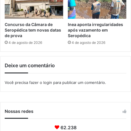
p
a
e
d
r
e
a
r
Concurso da Câmara de
Inea aponta irregularidades
ç
e
Seropédica tem novas datas
após vazamento em
ã
n
de prova
Seropédica
o
e
4 de agosto de 2026
4 de agosto de 2026
V
g
e
o
r
c
ã
Deixe um comentário
i
o
a
2
ç
Você precisa fazer o
login
para publicar um comentário.
0
ã
2
o
4
d
’
e
d
Nossas redes
í
v
i
62.238