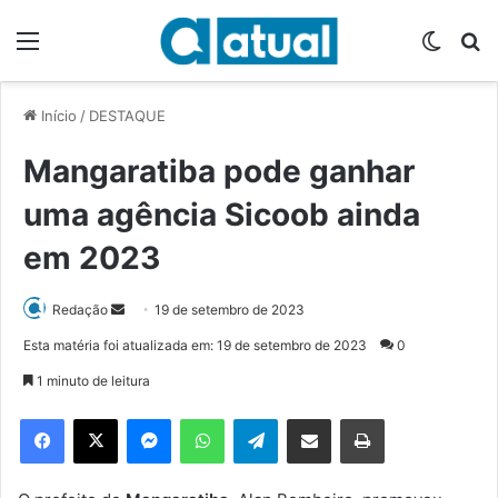
Menu
Switch
P
Início
/
DESTAQUE
Mangaratiba pode ganhar
uma agência Sicoob ainda
em 2023
Redação
M
19 de setembro de 2023
a
Esta matéria foi atualizada em: 19 de setembro de 2023
0
n
1 minuto de leitura
d
e
Facebook
X
Messenger
WhatsApp
Telegram
Compartilhar via e-mail
Imprimir
u
m
e