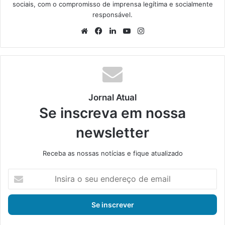
sociais, com o compromisso de imprensa legítima e socialmente
responsável.
We
Fa
Lin
Yo
Ins
bsi
ce
ke
uT
tag
te
bo
din
ub
ra
ok
e
m
Jornal Atual
Se inscreva em nossa
newsletter
Receba as nossas notícias e fique atualizado
I
n
s
i
r