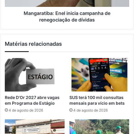
i
i
b
b
Mangaratiba: Enel inicia campanha de
a
a
renegociação de dívidas
d
:
e
E
f
n
Matérias relacionadas
i
e
n
l
e
i
a
n
ç
i
õ
c
e
i
s
a
p
c
Rede D’Or 2027 abre vagas
SUS terá 100 mil consultas
a
a
em Programa de Estágio
mensais para vício em bets
r
m
4 de agosto de 2026
4 de agosto de 2026
a
p
a
a
‘
n
O
h