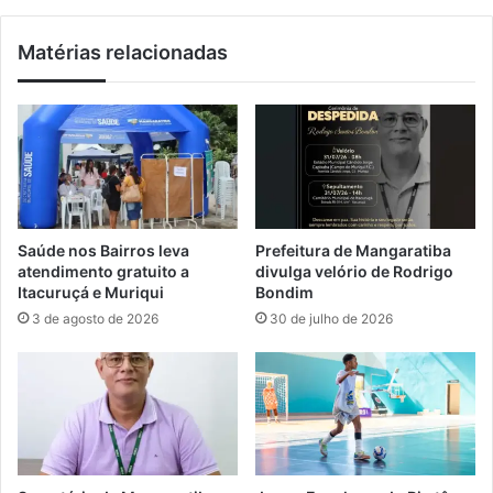
i
b
c
e
Matérias relacionadas
o
b
s
e
à
p
n
r
o
o
v
m
a
o
r
v
e
e
Saúde nos Bairros leva
Prefeitura de Mangaratiba
s
c
atendimento gratuito a
divulga velório de Rodrigo
o
a
Itacuruçá e Muriqui
Bondim
l
p
3 de agosto de 2026
30 de julho de 2026
u
a
ç
c
ã
i
o
t
d
a
o
ç
C
ã
o
o