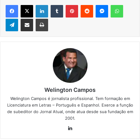
Facebook
X
Linkedin
Tumblr
Pinterest
Reddit
Messenger
WhatsApp
Telegram
Compartilhar via e-mail
Imprimir
Welington Campos
Welington Campos é jornalista profissional. Tem formação em
Licenciatura em Letras – Português e Espanhol. Exerce a função
de subeditor do Jornal Atual, onde atua desde sua fundação em
2001.
Lin
ke