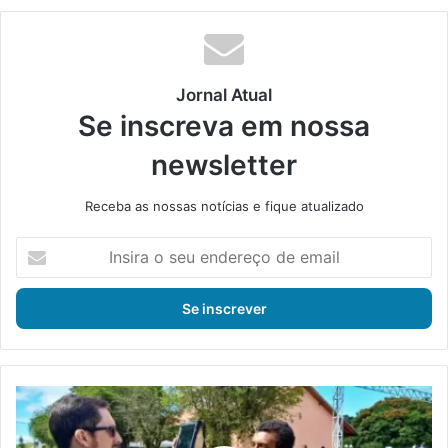
din
Jornal Atual
Se inscreva em nossa
newsletter
Receba as nossas notícias e fique atualizado
I
n
s
i
r
a
o
s
D
e
e
u
t