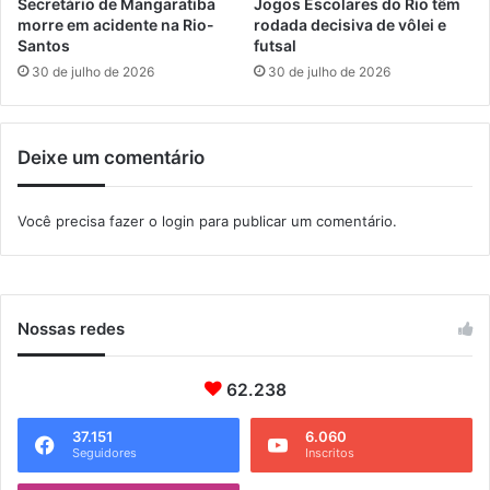
Secretário de Mangaratiba
Jogos Escolares do Rio têm
n
a
morre em acidente na Rio-
rodada decisiva de vôlei e
t
m
Santos
futsal
r
b
30 de julho de 2026
30 de julho de 2026
a
i
n
e
n
Deixe um comentário
t
a
l
Você precisa fazer o
login
para publicar um comentário.
Nossas redes
62.238
37.151
6.060
Seguidores
Inscritos