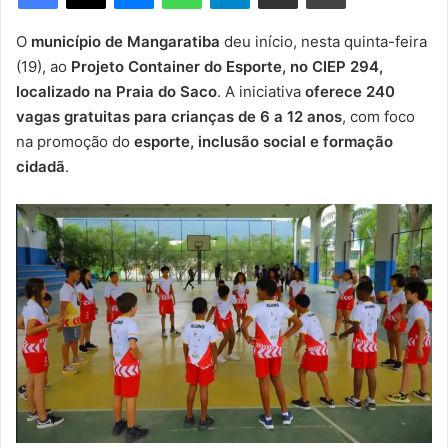
m
e
O
município de Mangaratiba
deu início, nesta quinta-feira
-
(19), ao
Projeto Container do Esporte, no CIEP 294,
m
localizado na Praia do Saco
. A iniciativa
oferece 240
a
vagas gratuitas para crianças de 6 a 12 anos
, com foco
i
na promoção do
esporte, inclusão social e formação
l
cidadã
.