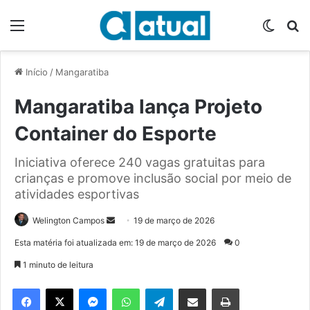
Menu
Switch
P
Início
/
Mangaratiba
Mangaratiba lança Projeto
Container do Esporte
Iniciativa oferece 240 vagas gratuitas para
crianças e promove inclusão social por meio de
atividades esportivas
Welington Campos
M
19 de março de 2026
a
Esta matéria foi atualizada em: 19 de março de 2026
0
n
1 minuto de leitura
d
e
Facebook
X
Messenger
WhatsApp
Telegram
Compartilhar via e-mail
Imprimir
u