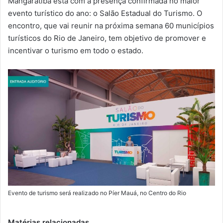
Mangaratiba está com a presença confirmada no maior
-
evento turístico do ano: o Salão Estadual do Turismo. O
m
encontro, que vai reunir na próxima semana 60 municípios
a
turísticos do Rio de Janeiro, tem objetivo de promover e
i
incentivar o turismo em todo o estado.
l
Evento de turismo será realizado no Píer Mauá, no Centro do Rio
Matérias relacionadas