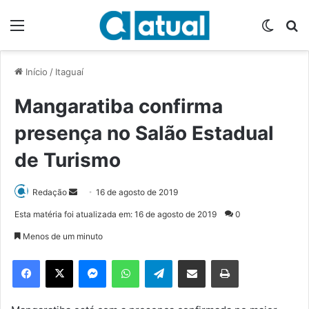
Menu
Switch
P
Início
/
Itaguaí
Mangaratiba confirma
presença no Salão Estadual
de Turismo
Redação
M
16 de agosto de 2019
a
Esta matéria foi atualizada em: 16 de agosto de 2019
0
n
Menos de um minuto
d
e
Facebook
X
Messenger
WhatsApp
Telegram
Compartilhar via e-mail
Imprimir
u
m
e