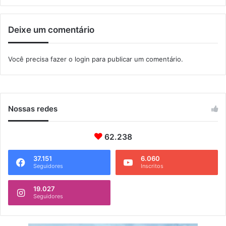
b
r
Deixe um comentário
o
Você precisa fazer o
login
para publicar um comentário.
Nossas redes
62.238
37.151
6.060
Seguidores
Inscritos
19.027
Seguidores