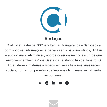
Redação
O Atual atua desde 2001 em Itaguaí, Mangaratiba e Seropédica
com notícias, informações e demais serviços jornalísticos, digitais
e audiovisuais. Além disso, aborda ocasionalmente assuntos que
envolvem também a Zona Oeste da capital do Rio de Janeiro. O
Atual oferece matérias e vídeos em seu site e nas suas redes
sociais, com o compromisso de imprensa legítima e socialmente
responsável.
We
Fa
Lin
Yo
Ins
bsi
ce
ke
uT
tag
te
bo
din
ub
ra
ok
e
m