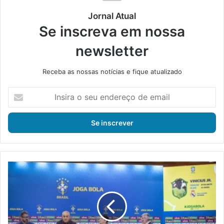
Jornal Atual
Se inscreva em nossa
newsletter
Receba as nossas notícias e fique atualizado
I
n
s
i
r
a
o
s
T
e
i
u
t
e
e
n
c
d
o