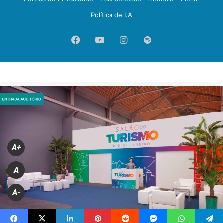
Política de I.A
Facebook
YouTube
Instagram
Spotify
A+
A
A-
Evento de turismo será realizado no Píer Mauá, no Centro do Rio