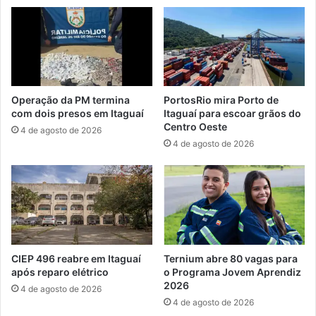
r
a
p
a
r
a
a
Operação da PM termina
PortosRio mira Porto de
m
com dois presos em Itaguaí
Itaguaí para escoar grãos do
i
Centro Oeste
4 de agosto de 2026
s
4 de agosto de 2026
t
o
s
o
s
d
e
s
CIEP 496 reabre em Itaguaí
Ternium abre 80 vagas para
e
após reparo elétrico
o Programa Jovem Aprendiz
t
2026
4 de agosto de 2026
e
4 de agosto de 2026
m