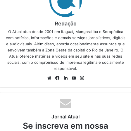
Redação
O Atual atua desde 2001 em Itaguaí, Mangaratiba e Seropédica
com notícias, informações e demais serviços jornalísticos, digitais
e audiovisuais. Além disso, aborda ocasionalmente assuntos que
envolvem também a Zona Oeste da capital do Rio de Janeiro. O
Atual oferece matérias e vídeos em seu site e nas suas redes
sociais, com o compromisso de imprensa legítima e socialmente
responsável.
We
Fa
Lin
Yo
Ins
bsi
ce
ke
uT
tag
te
bo
din
ub
ra
ok
e
m
Jornal Atual
Se inscreva em nossa