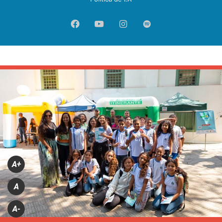
Facebook
YouTube
Instagram
Spotify
A+
A
A-