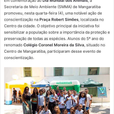
Em comemoração ao
Dia Mundial dos Animais
, a
-
Secretaria de Meio Ambiente (SMMA) de Mangaratiba
m
promoveu, nesta quarta-feira (4), uma notável ação de
a
conscientização na
Praça Robert Simões
, localizada no
i
Centro da cidade. O objetivo principal da iniciativa foi
l
sensibilizar a população sobre a importância da proteção e
preservação de todas as espécies. Alunos do 5º ano do
renomado
Colégio Coronel Moreira da Silva
, situado no
Centro de Mangaratiba, participaram desse evento de
conscientização.