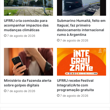
z
s
o
t
d
a
e
d
UFRRJ cria comissão para
Submarino Humaitá, feito em
i
e
acompanhar impactos das
Itaguaí, faz primeiro
n
c
mudanças climáticas
deslocamento internacional
s
o
rumo à Argentina
7 de agosto de 2026
c
n
7 de agosto de 2026
r
s
i
e
ç
l
õ
h
e
e
s
i
p
r
r
o
Ministério da Fazenda alerta
UFRRJ recebe Festival
o
s
sobre golpes digitais
IntegralizArte com
r
programação gratuita
t
7 de agosto de 2026
r
u
7 de agosto de 2026
o
t
g
e