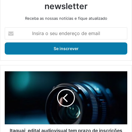
newsletter
Receba as nossas notícias e fique atualizado
I
n
s
i
r
a
o
s
I
e
t
u
a
e
g
n
u
d
a
e
í
r
:
e
e
ç
d
Itaguaí: edital audiovisual tem prazo de inscrições