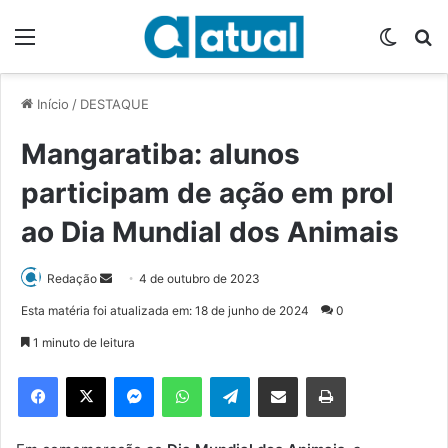
Menu
Switch
P
Início
/
DESTAQUE
Mangaratiba: alunos
participam de ação em prol
ao Dia Mundial dos Animais
Redação
M
4 de outubro de 2023
a
Esta matéria foi atualizada em: 18 de junho de 2024
0
n
1 minuto de leitura
d
e
Facebook
X
Messenger
WhatsApp
Telegram
Compartilhar via e-mail
Imprimir
u
m
e