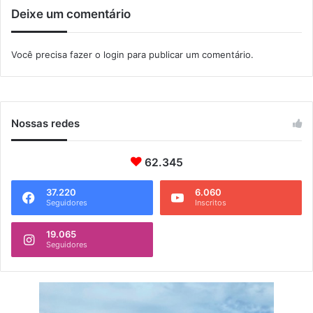
a
l
Deixe um comentário
d
a
o
r
e
Você precisa fazer o
login
para publicar um comentário.
s
e
l
e
i
Nossas redes
t
o
62.345
s
37.220
6.060
Seguidores
Inscritos
19.065
Seguidores