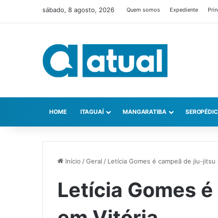
sábado, 8 agosto, 2026
Quem somos
Expediente
Prin
HOME
ITAGUAÍ
MANGARATIBA
SEROPÉDI
Início
/
Geral
/
Letícia Gomes é campeã de jiu-jitsu 
Letícia Gomes é 
em Vitória