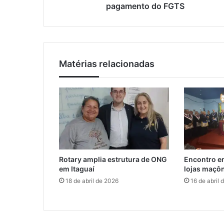
g
pagamento do FGTS
e
a
e
c
m
a
a
l
i
e
l
Matérias relacionadas
n
d
á
r
i
o
s
d
e
Rotary amplia estrutura de ONG
Encontro em
p
em Itaguaí
lojas maçôn
a
18 de abril de 2026
16 de abril 
g
a
m
e