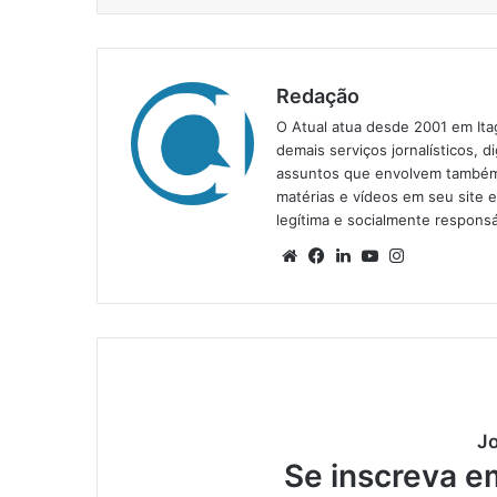
Redação
O Atual atua desde 2001 em Ita
demais serviços jornalísticos, d
assuntos que envolvem também a
matérias e vídeos em seu site 
legítima e socialmente responsá
We
Fa
Lin
Yo
Ins
bsi
ce
ke
uT
tag
te
bo
din
ub
ra
ok
e
m
Jo
Se inscreva e