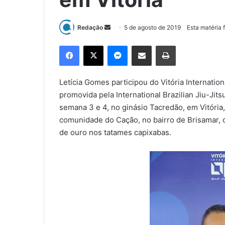
Redação
M
5 de agosto de 2019
Esta matéria 
a
Facebook
X
Messenger
Compartilhar via e-mail
Imprimir
n
d
e
Letícia Gomes participou do Vitória Internati
u
promovida pela International Brazilian Jiu-Jits
m
semana 3 e 4, no ginásio Tacredão, em Vitória,
e
comunidade do Cação, no bairro de Brisamar, 
-
de ouro nos tatames capixabas.
m
a
i
l