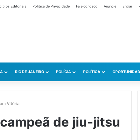
cípios Editoriais
Política de Privacidade
Fale conosco
Anuncie
Entrar
P
CA
RIO DE JANEIRO
POLÍCIA
POLÍTICA
OPORTUNIDAD
em Vitória
campeã de jiu-jitsu