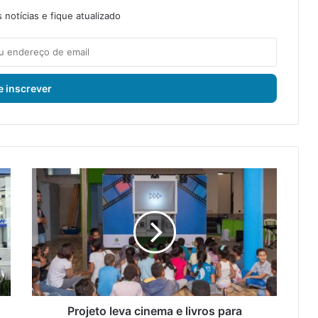
notícias e fique atualizado
P
r
o
j
e
t
o
l
e
v
Projeto leva cinema e livros para