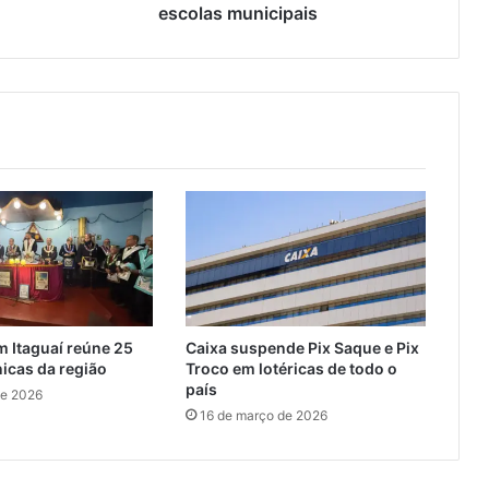
a
escolas municipais
c
i
n
e
m
a
e
l
i
v
r
o
s
p
 Itaguaí reúne 25
Caixa suspende Pix Saque e Pix
a
icas da região
Troco em lotéricas de todo o
r
país
de 2026
a
16 de março de 2026
e
s
c