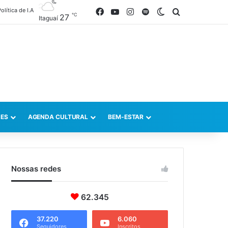
olítica de I.A
Facebook
YouTube
Instagram
Spotify
Switch skin
Procurar po
℃
27
Itaguaí
ES
AGENDA CULTURAL
BEM-ESTAR
Nossas redes
62.345
37.220
6.060
Seguidores
Inscritos