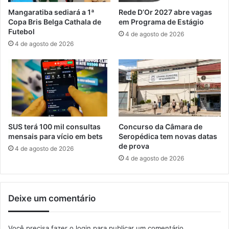
e
a
Mangaratiba sediará a 1ª
Rede D’Or 2027 abre vagas
n
D
Copa Bris Belga Cathala de
em Programa de Estágio
s
u
Futebol
4 de agosto de 2026
t
4 de agosto de 2026
r
a
,
e
m
S
e
r
SUS terá 100 mil consultas
Concurso da Câmara de
o
mensais para vício em bets
Seropédica tem novas datas
p
de prova
4 de agosto de 2026
é
4 de agosto de 2026
d
i
c
Deixe um comentário
a
Você precisa fazer o
login
para publicar um comentário.