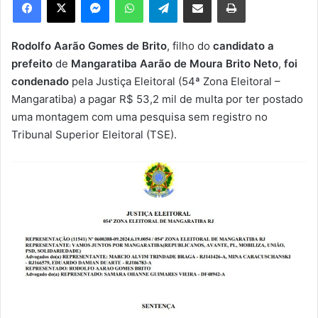
u
m
e
Rodolfo Aarão Gomes de Brito
, filho do
candidato a
-
prefeito
de
Mangaratiba
Aarão de Moura Brito Neto
,
foi
m
condenado
pela Justiça Eleitoral (54ª Zona Eleitoral –
a
Mangaratiba) a pagar R$ 53,2 mil de multa por ter postado
i
uma montagem com uma pesquisa sem registro no
l
Tribunal Superior Eleitoral (TSE).