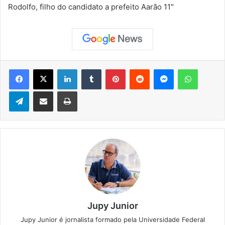
Rodolfo, filho do candidato a prefeito Aarão 11″
Facebook
X
Linkedin
Tumblr
Pinterest
Reddit
Messenger
WhatsApp
Telegram
Compartilhar via e-mail
Imprimir
Jupy Junior
Jupy Junior é jornalista formado pela Universidade Federal