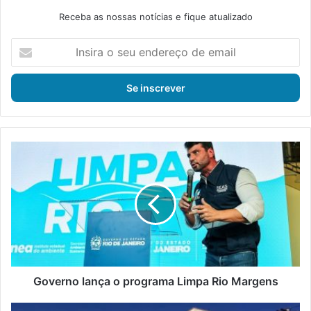
Receba as nossas notícias e fique atualizado
I
n
s
i
r
a
o
s
G
e
o
u
v
e
e
n
r
d
n
e
o
r
l
e
a
ç
n
Governo lança o programa Limpa Rio Margens
o
ç
d
a
M