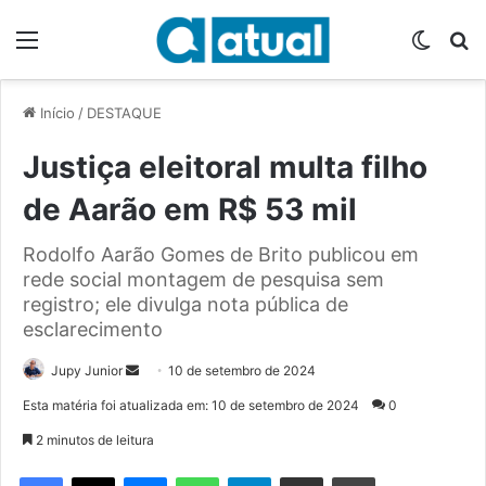
Menu
Switch
P
Início
/
DESTAQUE
Justiça eleitoral multa filho
de Aarão em R$ 53 mil
Rodolfo Aarão Gomes de Brito publicou em
rede social montagem de pesquisa sem
registro; ele divulga nota pública de
esclarecimento
Jupy Junior
M
10 de setembro de 2024
a
Esta matéria foi atualizada em: 10 de setembro de 2024
0
n
2 minutos de leitura
d
e
Facebook
X
Messenger
WhatsApp
Telegram
Compartilhar via e-mail
Imprimir