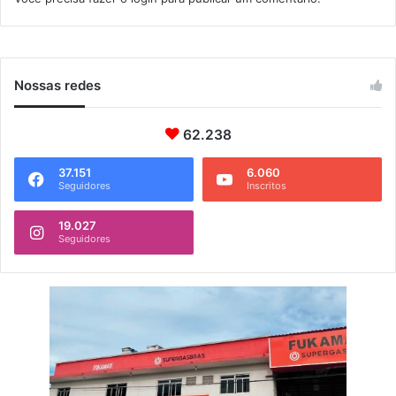
Nossas redes
62.238
37.151
6.060
Seguidores
Inscritos
19.027
Seguidores