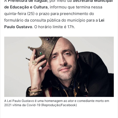
A
Prefeitura de Itaguaí
, por meio da
Secretaria Municipal
-
de Educação e Cultura
, informou que termina nessa
m
quinta-feira (25) o prazo para preenchimento do
a
formulário da consulta pública do município para a
Lei
i
Paulo Gustavo
. O horário limite é 17h.
l
A Lei Paulo Gustavo é uma homenagem ao ator e comediante morto em
2021 vítima da Covid-19 (Reprodução/Facebook)