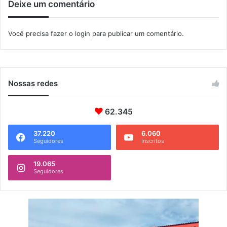
Deixe um comentário
l
v
i
t
Você precisa fazer o
login
para publicar um comentário.
a
l
i
z
a
Nossas redes
d
a
62.345
37.220
6.060
Seguidores
Inscritos
19.065
Seguidores