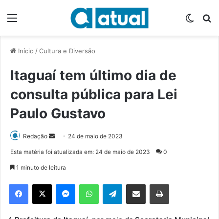
Menu
Switch
P
Início
/
Cultura e Diversão
Itaguaí tem último dia de
consulta pública para Lei
Paulo Gustavo
Redação
M
24 de maio de 2023
a
Esta matéria foi atualizada em: 24 de maio de 2023
0
n
1 minuto de leitura
d
e
Facebook
X
Messenger
WhatsApp
Telegram
Compartilhar via e-mail
Imprimir
u
m
e