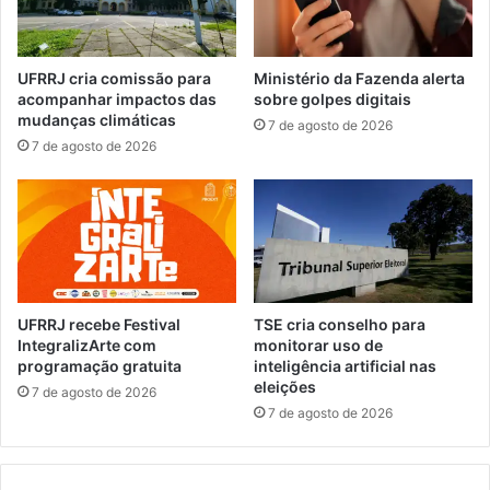
e
P
v
a
a
r
UFRRJ cria comissão para
Ministério da Fazenda alerta
c
q
acompanhar impactos das
sobre golpes digitais
u
u
mudanças climáticas
7 de agosto de 2026
a
e
7 de agosto de 2026
ç
B
ã
e
o
l
d
a
a
V
D
i
e
s
f
t
UFRRJ recebe Festival
TSE cria conselho para
e
a
IntegralizArte com
monitorar uso de
s
s
programação gratuita
inteligência artificial nas
a
eleições
e
7 de agosto de 2026
C
r
7 de agosto de 2026
i
á
v
r
i
e