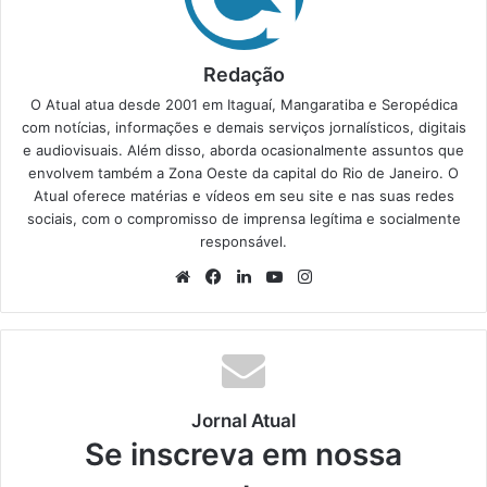
Redação
O Atual atua desde 2001 em Itaguaí, Mangaratiba e Seropédica
com notícias, informações e demais serviços jornalísticos, digitais
e audiovisuais. Além disso, aborda ocasionalmente assuntos que
envolvem também a Zona Oeste da capital do Rio de Janeiro. O
Atual oferece matérias e vídeos em seu site e nas suas redes
sociais, com o compromisso de imprensa legítima e socialmente
responsável.
We
Fa
Lin
Yo
Ins
bsi
ce
ke
uT
tag
te
bo
din
ub
ra
ok
e
m
Jornal Atual
Se inscreva em nossa