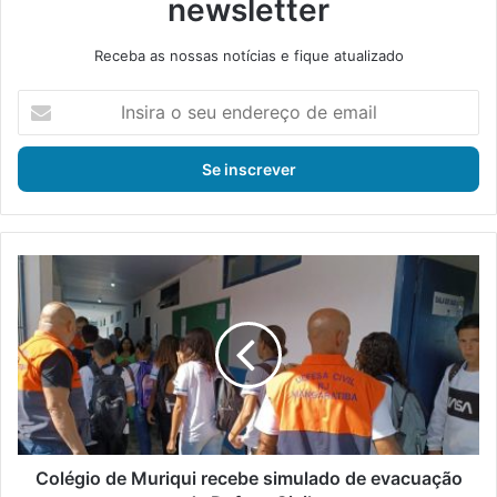
newsletter
Receba as nossas notícias e fique atualizado
I
n
s
i
r
a
o
s
C
e
o
u
l
e
é
n
g
d
i
e
o
r
d
e
e
ç
M
Colégio de Muriqui recebe simulado de evacuação