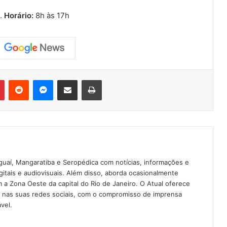
o.
Horário:
8h às 17h
Pinterest
Reddit
Messenger
Compartilhar via e-mail
Imprimir
guaí, Mangaratiba e Seropédica com notícias, informações e
igitais e audiovisuais. Além disso, aborda ocasionalmente
 Zona Oeste da capital do Rio de Janeiro. O Atual oferece
e nas suas redes sociais, com o compromisso de imprensa
vel.