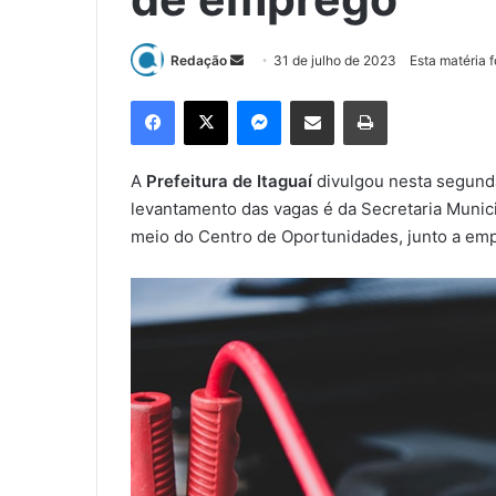
Redação
M
31 de julho de 2023
Esta matéria 
a
Facebook
X
Messenger
Compartilhar via e-mail
Imprimir
n
d
e
A
Prefeitura de Itaguaí
divulgou nesta segunda
u
levantamento das vagas é da Secretaria Munic
m
meio do Centro de Oportunidades, junto a em
e
-
m
a
i
l