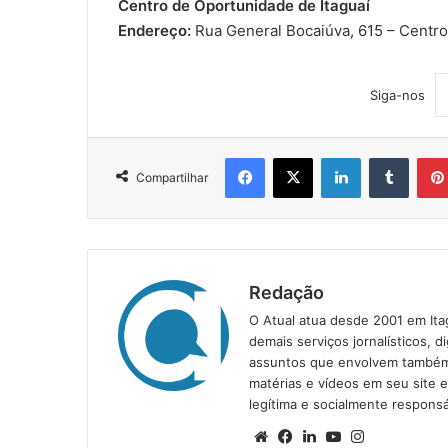
Centro de Oportunidade de Itaguaí
Endereço:
Rua General Bocaiúva, 615 – Centr
Siga-nos
Facebook
X
Linkedin
Tumblr
Compartilhar
Redação
O Atual atua desde 2001 em Ita
demais serviços jornalísticos, d
assuntos que envolvem também a
matérias e vídeos em seu site 
legítima e socialmente responsá
We
Fa
Lin
Yo
Ins