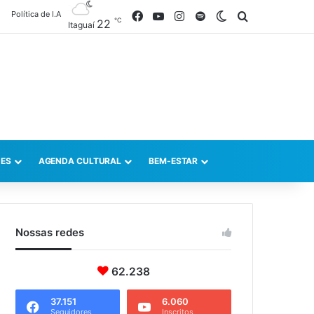
Política de I.A
Facebook
YouTube
Instagram
Spotify
Switch skin
Procurar po
℃
22
Itaguaí
ES
AGENDA CULTURAL
BEM-ESTAR
Nossas redes
62.238
37.151
6.060
Seguidores
Inscritos