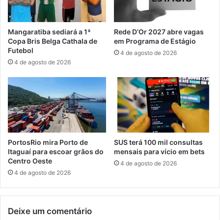
a
p
t
e
a
i
Mangaratiba sediará a 1ª
Rede D’Or 2027 abre vagas
c
t
Copa Bris Belga Cathala de
em Programa de Estágio
a
o
Futebol
4 de agosto de 2026
d
c
4 de agosto de 2026
o
o
p
m
o
c
r
a
b
r
a
r
n
o
d
f
PortosRio mira Porto de
SUS terá 100 mil consultas
i
u
Itaguaí para escoar grãos do
mensais para vício em bets
d
r
Centro Oeste
4 de agosto de 2026
o
t
4 de agosto de 2026
s
a
n
d
o
o
Deixe um comentário
R
n