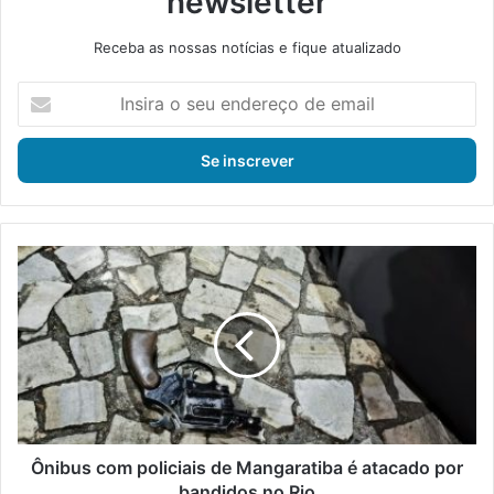
newsletter
Receba as nossas notícias e fique atualizado
I
n
s
i
r
a
o
s
Ô
e
n
u
i
e
b
n
u
d
s
e
c
r
o
e
m
ç
p
Ônibus com policiais de Mangaratiba é atacado por
o
o
bandidos no Rio