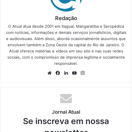
Redação
O Atual atua desde 2001 em Itaguaí, Mangaratiba e Seropédica
com notícias, informações e demais serviços jornalísticos, digitais
e audiovisuais. Além disso, aborda ocasionalmente assuntos que
envolvem também a Zona Oeste da capital do Rio de Janeiro. O
Atual oferece matérias e vídeos em seu site e nas suas redes
sociais, com o compromisso de imprensa legítima e socialmente
responsável.
We
Fa
Lin
Yo
Ins
bsi
ce
ke
uT
tag
te
bo
din
ub
ra
ok
e
m
Jornal Atual
Se inscreva em nossa