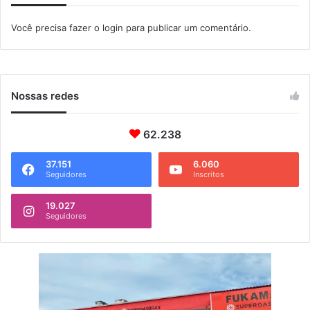
i
a
o
R
Você precisa fazer o
login
para publicar um comentário.
i
o
-
S
a
Nossas redes
n
t
62.238
o
s
37.151
6.060
Seguidores
Inscritos
19.027
Seguidores