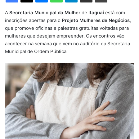
m
e
A
Secretaria Municipal da Mulher
de
Itaguaí
está com
-
inscrições abertas para o
Projeto Mulheres de Negócios
,
m
que promove oficinas e palestras gratuitas voltadas para
a
mulheres que desejam empreender. Os encontros vão
i
acontecer na semana que vem no auditório da Secretaria
l
Municipal de Ordem Pública.