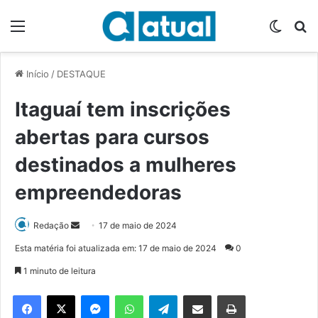
Menu
Switch
P
Início
/
DESTAQUE
Itaguaí tem inscrições
abertas para cursos
destinados a mulheres
empreendedoras
Redação
M
17 de maio de 2024
a
Esta matéria foi atualizada em: 17 de maio de 2024
0
n
1 minuto de leitura
d
e
Facebook
X
Messenger
WhatsApp
Telegram
Compartilhar via e-mail
Imprimir
u