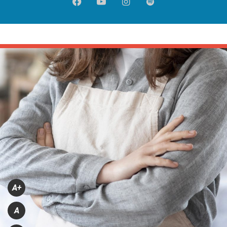
Facebook
YouTube
Instagram
Spotify
A+
A