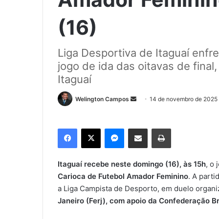
(16)
Liga Desportiva de Itaguaí enfr
jogo de ida das oitavas de fina
Itaguaí
Welington Campos
M
14 de novembro de 2025
a
n
Facebook
X
Messenger
Compartilhar via e-mail
Imprimir
d
e
u
Itaguaí recebe neste domingo (16), às 15h
, o
m
Carioca de Futebol Amador Feminino
. A parti
e
a Liga Campista de Desporto, em duelo organ
-
Janeiro (Ferj), com apoio da Confederação Br
m
a