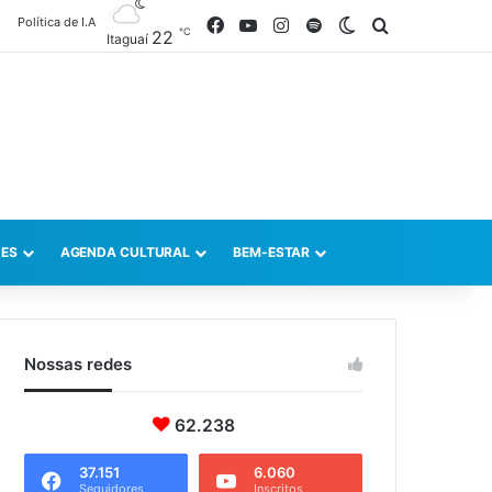
Política de I.A
Facebook
YouTube
Instagram
Spotify
Switch skin
Procurar po
℃
22
Itaguaí
ES
AGENDA CULTURAL
BEM-ESTAR
Nossas redes
62.238
37.151
6.060
Seguidores
Inscritos