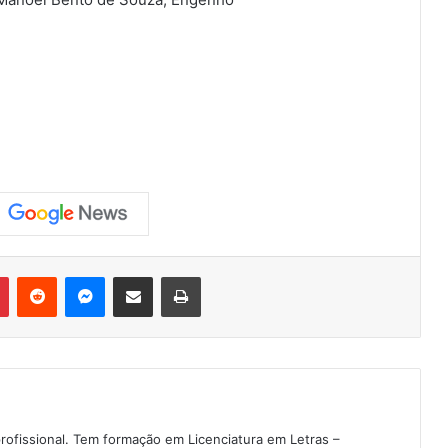
Pinterest
Reddit
Messenger
Compartilhar via e-mail
Imprimir
rofissional. Tem formação em Licenciatura em Letras –