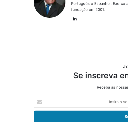
Português e Espanhol. Exerce a
fundação em 2001.
Lin
ke
din
Jo
Se inscreva e
Receba as nossas 
I
n
s
i
r