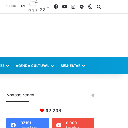
Política de I.A
Facebook
YouTube
Instagram
Spotify
Switch skin
Procurar po
℃
22
Itaguaí
ES
AGENDA CULTURAL
BEM-ESTAR
Nossas redes
62.238
37.151
6.060
Seguidores
Inscritos