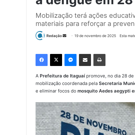
Mobilização terá ações educativa
materiais para reforçar a preve
Redação
M
19 de novembro de 2025
Esta mat
a
n
Facebook
X
Messenger
Compartilhar via e-mail
Imprimir
d
e
u
A
Prefeitura de Itaguaí
promove, no dia 28 de
m
mobilização coordenada pela
Secretaria Muni
e
e eliminar focos do
mosquito Aedes aegypti e
-
m
a
i
l