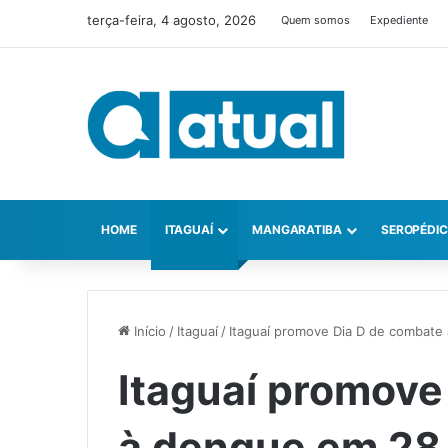
terça-feira, 4 agosto, 2026
Quem somos
Expediente
HOME
ITAGUAÍ
MANGARATIBA
SEROPÉDI
Início
/
Itaguaí
/
Itaguaí promove Dia D de combat
Itaguaí promove
à dengue em 28