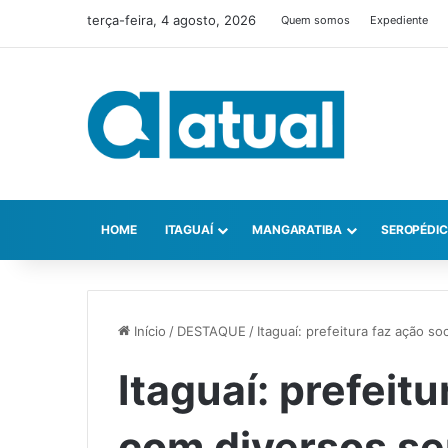
terça-feira, 4 agosto, 2026
Quem somos
Expediente
HOME
ITAGUAÍ
MANGARATIBA
SEROPÉDI
Início
/
DESTAQUE
/
Itaguaí: prefeitura faz ação so
Itaguaí: prefeitu
com diversos se