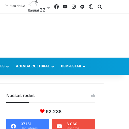
Política de I.A
Facebook
YouTube
Instagram
Spotify
Switch skin
Procurar po
℃
22
Itaguaí
ES
AGENDA CULTURAL
BEM-ESTAR
Nossas redes
62.238
37.151
6.060
Seguidores
Inscritos