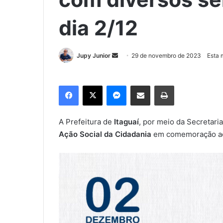
dia 2/12
Jupy Junior
M
29 de novembro de 2023
Esta 
a
n
Facebook
X
Messenger
Compartilhar via e-mail
Imprimir
d
e
u
A Prefeitura de
Itaguaí
, por meio da Secretaria
m
Ação Social da Cidadania
em comemoração ao 
e
-
m
a
i
l