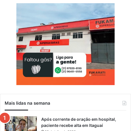
e
l
o
A
g
o
s
t
o
L
i
l
á
s
Mais lidas na semana
Após corrente de oração em hospital,
paciente recebe alta em Itaguaí