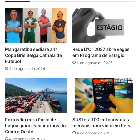
a
u
d
a
u
í
a
a
l
n
C
u
u
n
Mangaratiba sediará a 1ª
Rede D’Or 2027 abre vagas
n
c
Copa Bris Belga Cathala de
em Programa de Estágio
h
i
Futebol
4 de agosto de 2026
a
a
4 de agosto de 2026
m
n
b
o
e
v
b
o
e
l
o
t
e
PortosRio mira Porto de
SUS terá 100 mil consultas
d
Itaguaí para escoar grãos do
mensais para vício em bets
e
Centro Oeste
4 de agosto de 2026
i
4 de agosto de 2026