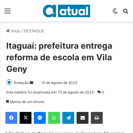
Menu
Switch
P
Início
/
DESTAQUE
Itaguaí: prefeitura entrega
reforma de escola em Vila
Geny
Redação
M
15 de agosto de 2023
a
Esta matéria foi atualizada em: 15 de agosto de 2023
0
n
Menos de um minuto
d
e
Facebook
X
Messenger
WhatsApp
Telegram
Compartilhar via e-mail
Imprimir
u
m
e