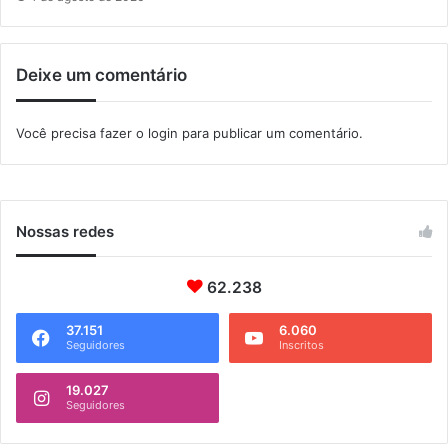
n
s
c
Deixe um comentário
r
i
ç
Você precisa fazer o
login
para publicar um comentário.
õ
e
s
p
a
Nossas redes
r
a
62.238
c
o
r
37.151
6.060
Seguidores
Inscritos
r
i
19.027
d
Seguidores
a
p