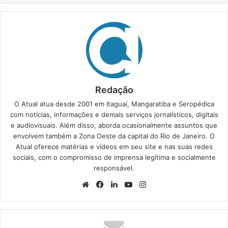
Redação
O Atual atua desde 2001 em Itaguaí, Mangaratiba e Seropédica
com notícias, informações e demais serviços jornalísticos, digitais
e audiovisuais. Além disso, aborda ocasionalmente assuntos que
envolvem também a Zona Oeste da capital do Rio de Janeiro. O
Atual oferece matérias e vídeos em seu site e nas suas redes
sociais, com o compromisso de imprensa legítima e socialmente
responsável.
We
Fa
Lin
Yo
Ins
bsi
ce
ke
uT
tag
te
bo
din
ub
ra
ok
e
m