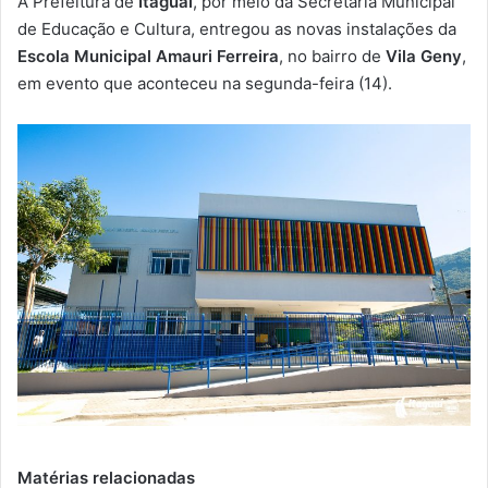
A Prefeitura de
Itaguaí
, por meio da Secretaria Municipal
-
de Educação e Cultura, entregou as novas instalações da
m
Escola Municipal Amauri Ferreira
, no bairro de
Vila Geny
,
a
em evento que aconteceu na segunda-feira (14).
i
l
Matérias relacionadas