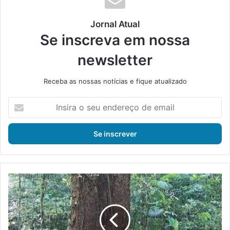
Jornal Atual
Se inscreva em nossa
newsletter
Receba as nossas notícias e fique atualizado
I
n
s
i
r
a
o
s
I
e
n
u
e
e
a
n
f