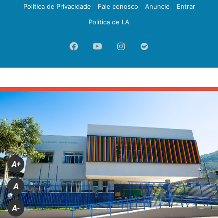
Política de Privacidade
Fale conosco
Anuncie
Entrar
Política de I.A
Facebook
YouTube
Instagram
Spotify
A+
A
A-