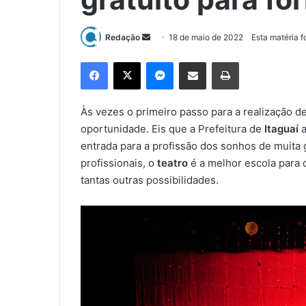
Redação
M
18 de maio de 2022
Esta matéria f
a
Facebook
X
Messenger
Compartilhar via e-mail
Imprimir
n
d
e
Às vezes o primeiro passo para a realização 
u
oportunidade. Eis que a Prefeitura de
Itaguaí
a
m
entrada para a profissão dos sonhos de muita 
e
profissionais, o
teatro
é a melhor escola para 
-
tantas outras possibilidades.
m
a
i
l