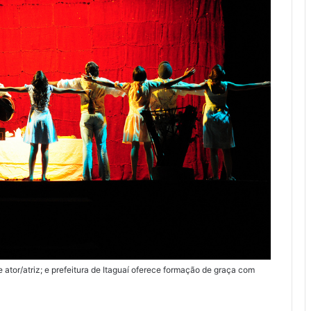
e ator/atriz; e prefeitura de Itaguaí oferece formação de graça com