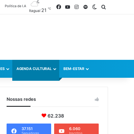
Política de I.A
Facebook
YouTube
Instagram
Spotify
Switch skin
Procurar po
℃
21
Itaguaí
ES
AGENDA CULTURAL
BEM-ESTAR
Nossas redes
62.238
37.151
6.060
Seguidores
Inscritos