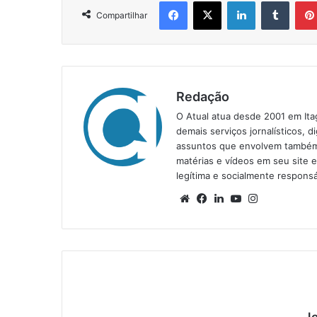
Facebook
X
Linkedin
Tumblr
Compartilhar
Redação
O Atual atua desde 2001 em Ita
demais serviços jornalísticos, d
assuntos que envolvem também a
matérias e vídeos em seu site 
legítima e socialmente responsá
We
Fa
Lin
Yo
Ins
bsi
ce
ke
uT
tag
te
bo
din
ub
ra
ok
e
m