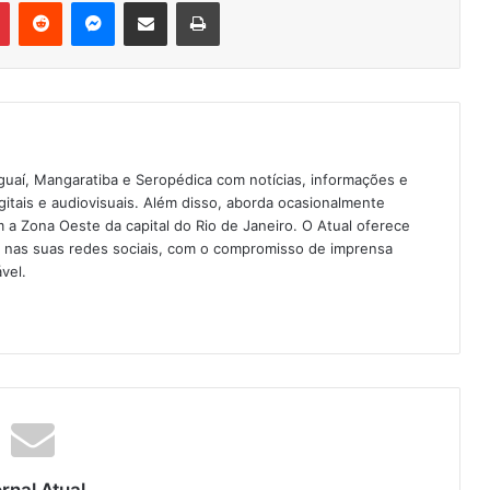
Pinterest
Reddit
Messenger
Compartilhar via e-mail
Imprimir
guaí, Mangaratiba e Seropédica com notícias, informações e
igitais e audiovisuais. Além disso, aborda ocasionalmente
 Zona Oeste da capital do Rio de Janeiro. O Atual oferece
e nas suas redes sociais, com o compromisso de imprensa
vel.