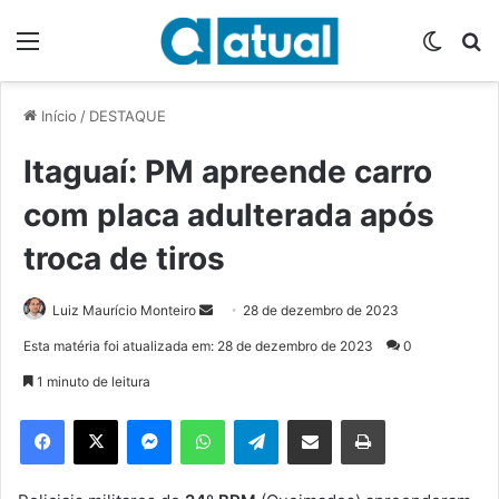
Menu
Switch
P
Início
/
DESTAQUE
Itaguaí: PM apreende carro
com placa adulterada após
troca de tiros
Luiz Maurício Monteiro
M
28 de dezembro de 2023
a
Esta matéria foi atualizada em: 28 de dezembro de 2023
0
n
1 minuto de leitura
d
e
Facebook
X
Messenger
WhatsApp
Telegram
Compartilhar via e-mail
Imprimir
u
m
e