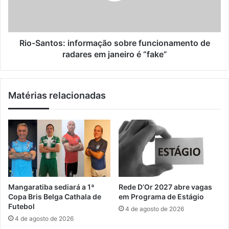
u
n
l
t
o
o
p
s
Rio-Santos: informação sobre funcionamento de
a
:
radares em janeiro é “fake”
r
i
a
n
a
f
Matérias relacionadas
t
o
e
r
n
m
d
a
i
ç
m
ã
e
o
n
s
t
o
Mangaratiba sediará a 1ª
Rede D’Or 2027 abre vagas
o
b
Copa Bris Belga Cathala de
em Programa de Estágio
e
r
Futebol
4 de agosto de 2026
m
e
4 de agosto de 2026
á
f