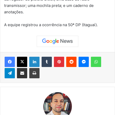
transmissor; uma mochila preta; e um caderno de
anotações.
A equipe registrou a ocorrência na 50ª DP (Itaguaí).
Facebook
X
Linkedin
Tumblr
Pinterest
Reddit
Messenger
WhatsApp
Telegram
Compartilhar via e-mail
Imprimir