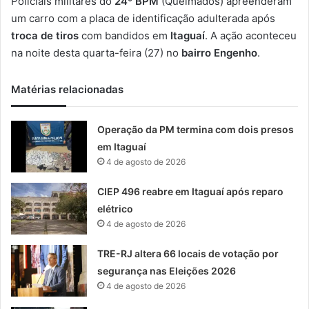
Policiais militares do
24º BPM
(Queimados) apreenderam
-
um carro com a placa de identificação adulterada após
m
troca de tiros
com bandidos em
Itaguaí
. A ação aconteceu
a
na noite desta quarta-feira (27) no
bairro Engenho
.
i
l
Matérias relacionadas
Operação da PM termina com dois presos
em Itaguaí
4 de agosto de 2026
CIEP 496 reabre em Itaguaí após reparo
elétrico
4 de agosto de 2026
TRE-RJ altera 66 locais de votação por
segurança nas Eleições 2026
4 de agosto de 2026