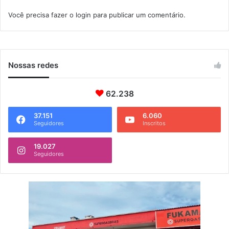
ç
Você precisa fazer o
login
para publicar um comentário.
á
Nossas redes
62.238
37.151
6.060
Seguidores
Inscritos
19.027
Seguidores