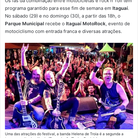
Os fãs da combinação entre motocicletas e rock n’ roll tem
-
programa garantido para esse fim de semana em
Itaguaí
.
m
No sábado (29) e no domingo (30), a partir das 18h, o
a
Parque Municipal
recebe o
Itaguaí MotoRock
, evento de
i
motociclismo com entrada franca e diversas atrações.
l
Uma das atrações do festival, a banda Helena de Troia é a segunda a