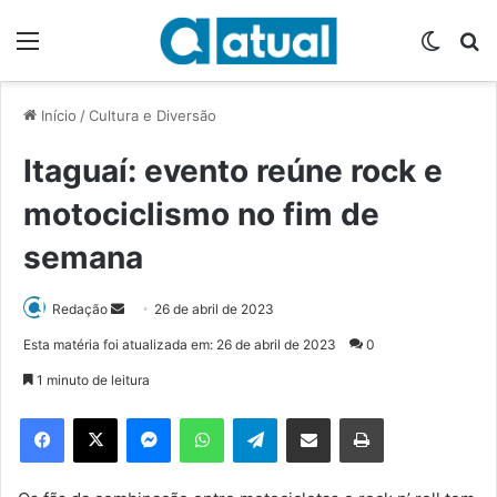
Menu
Switch
P
Início
/
Cultura e Diversão
Itaguaí: evento reúne rock e
motociclismo no fim de
semana
Redação
M
26 de abril de 2023
a
Esta matéria foi atualizada em: 26 de abril de 2023
0
n
1 minuto de leitura
d
e
Facebook
X
Messenger
WhatsApp
Telegram
Compartilhar via e-mail
Imprimir
u
m
e