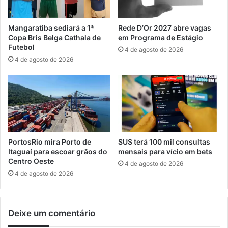
r
ú
ó
b
i
Mangaratiba sediará a 1ª
Rede D’Or 2027 abre vagas
l
e
Copa Bris Belga Cathala de
em Programa de Estágio
i
m
Futebol
4 de agosto de 2026
c
b
4 de agosto de 2026
a
a
s
r
d
c
a
a
á
ç
r
ã
e
o
a
e
PortosRio mira Porto de
SUS terá 100 mil consultas
c
m
Itaguaí para escoar grãos do
mensais para vício em bets
u
I
Centro Oeste
4 de agosto de 2026
l
t
4 de agosto de 2026
t
a
u
c
r
u
Deixe um comentário
a
r
l
u