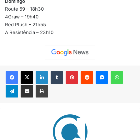
Domingo
Route 69 – 18h30
4Graw – 19h40
Red Plush – 21h55
A Resistência – 23h10
Facebook
X
Linkedin
Tumblr
Pinterest
Reddit
Messenger
WhatsApp
Telegram
Compartilhar via e-mail
Imprimir