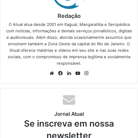
Redação
O Atual atua desde 2001 em Itaguaí, Mangaratiba e Seropédica
com notícias, informações e demais serviços jornalísticos, digitais
e audiovisuais. Além disso, aborda ocasionalmente assuntos que
envolvem também a Zona Oeste da capital do Rio de Janeiro. O
Atual oferece matérias e vídeos em seu site e nas suas redes
sociais, com o compromisso de imprensa legítima e socialmente
responsável.
We
Fa
Lin
Yo
Ins
bsi
ce
ke
uT
tag
te
bo
din
ub
ra
ok
e
m
Jornal Atual
Se inscreva em nossa
newsletter