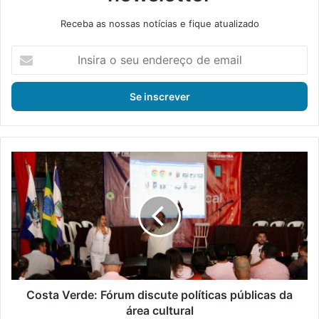
Receba as nossas notícias e fique atualizado
I
n
s
i
r
a
o
s
C
e
o
u
s
e
t
n
a
d
V
e
e
r
r
e
d
ç
e
Costa Verde: Fórum discute políticas públicas da
o
:
área cultural