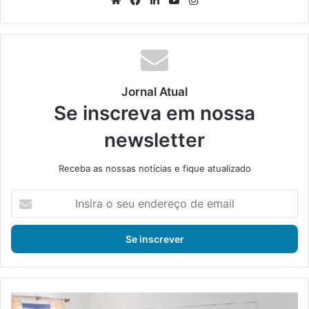
We
Fa
Lin
Yo
Ins
bsi
ce
ke
uT
tag
te
bo
din
ub
ra
ok
e
m
Jornal Atual
Se inscreva em nossa
newsletter
Receba as nossas notícias e fique atualizado
I
n
s
i
r
a
o
s
M