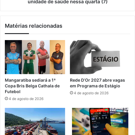
l
d
unidade de saúde nessa quarta (7)
u
e
n
I
o
t
Matérias relacionadas
s
a
d
g
e
u
v
a
o
í
l
r
t
e
a
t
à
o
Mangaratiba sediará a 1ª
Rede D’Or 2027 abre vagas
s
m
Copa Bris Belga Cathala de
em Programa de Estágio
s
a
Futebol
4 de agosto de 2026
a
a
4 de agosto de 2026
l
t
a
e
s
n
d
d
e
i
a
m