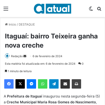
Menu
Switch
P
Início
/
DESTAQUE
Itaguaí: bairro Teixeira ganha
nova creche
Redação
M
6 de fevereiro de 2024
a
Esta matéria foi atualizada em: 6 de fevereiro de 2024
0
n
1 minuto de leitura
d
e
Facebook
X
Messenger
WhatsApp
Telegram
Compartilhar via e-mail
Imprimir
u
m
e
A
Prefeitura de Itaguaí
inaugurou nesta segunda-feira (5)
-
a
Creche Municipal Maria Rosa Gomes do Nascimento
,