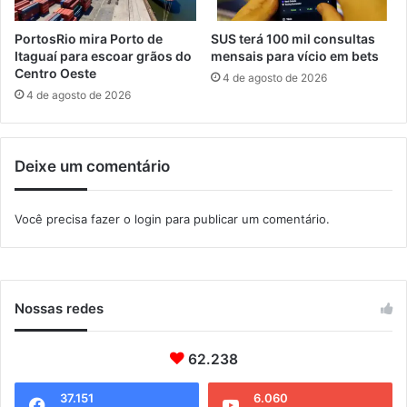
u
e
l
n
PortosRio mira Porto de
SUS terá 100 mil consultas
a
t
Itaguaí para escoar grãos do
mensais para vício em bets
o
Centro Oeste
4 de agosto de 2026
e
4 de agosto de 2026
m
u
n
Deixe um comentário
i
d
a
Você precisa fazer o
login
para publicar um comentário.
d
e
d
e
s
Nossas redes
a
ú
62.238
d
e
n
37.151
6.060