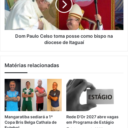
i
a
a
l
n
u
d
l
r
o
o
C
g
e
Dom Paulo Celso toma posse como bispo na
a
l
diocese de Itaguaí
n
s
h
o
a
t
Matérias relacionadas
n
o
o
m
v
a
a
p
u
o
n
s
i
s
d
e
a
c
Mangaratiba sediará a 1ª
Rede D’Or 2027 abre vagas
d
o
Copa Bris Belga Cathala de
em Programa de Estágio
e
m
Futebol