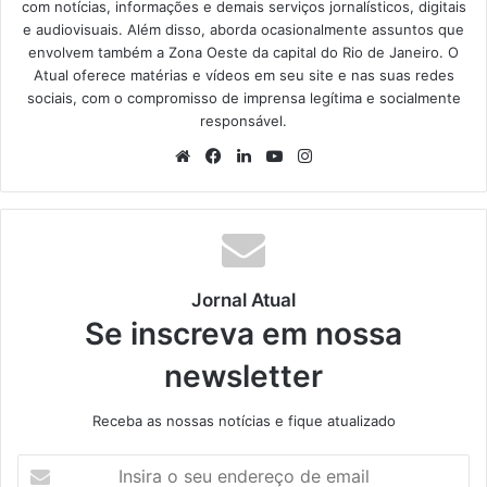
com notícias, informações e demais serviços jornalísticos, digitais
e audiovisuais. Além disso, aborda ocasionalmente assuntos que
envolvem também a Zona Oeste da capital do Rio de Janeiro. O
Atual oferece matérias e vídeos em seu site e nas suas redes
sociais, com o compromisso de imprensa legítima e socialmente
responsável.
We
Fa
Lin
Yo
Ins
bsi
ce
ke
uT
tag
te
bo
din
ub
ra
ok
e
m
Jornal Atual
Se inscreva em nossa
newsletter
Receba as nossas notícias e fique atualizado
I