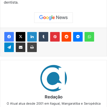
dentista.
Facebook
X
Linkedin
Tumblr
Pinterest
Reddit
Messenger
WhatsApp
Telegram
Compartilhar via e-mail
Imprimir
Redação
O Atual atua desde 2001 em Itaguaí, Mangaratiba e Seropédica