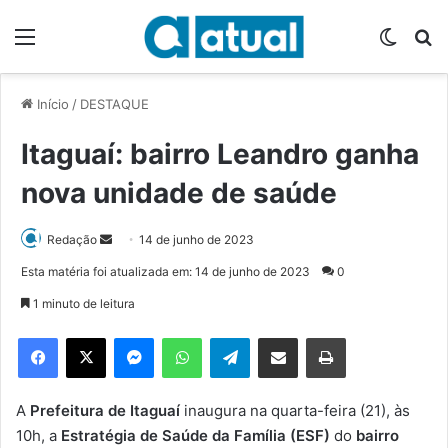
Menu
Switch
P
Início
/
DESTAQUE
Itaguaí: bairro Leandro ganha
nova unidade de saúde
Redação
M
14 de junho de 2023
a
Esta matéria foi atualizada em: 14 de junho de 2023
0
n
1 minuto de leitura
d
e
Facebook
X
Messenger
WhatsApp
Telegram
Compartilhar via e-mail
Imprimir
u
m
e
A
Prefeitura de Itaguaí
inaugura na quarta-feira (21), às
-
10h, a
Estratégia de Saúde da Família (ESF)
do
bairro