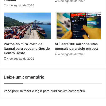
4 de agosto de 2026
d
o
4 de agosto de 2026
e
b
s
i
a
s
ú
p
d
o
e
n
a
d
PortosRio mira Porto de
SUS terá 100 mil consultas
i
Itaguaí para escoar grãos do
mensais para vício em bets
o
Centro Oeste
4 de agosto de 2026
c
4 de agosto de 2026
e
s
e
Deixe um comentário
d
e
I
Você precisa fazer o
login
para publicar um comentário.
t
a
g