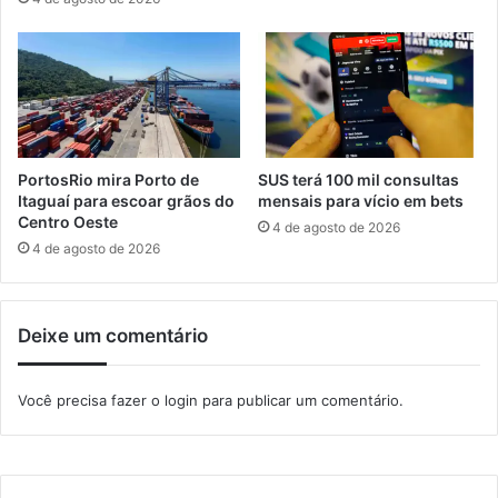
S
n
u
i
d
d
e
a
s
d
t
e
e
s
p
PortosRio mira Porto de
SUS terá 100 mil consultas
a
Itaguaí para escoar grãos do
mensais para vício em bets
r
Centro Oeste
4 de agosto de 2026
a
4 de agosto de 2026
j
o
v
Deixe um comentário
e
n
s
Você precisa fazer o
login
para publicar um comentário.
d
e
I
t