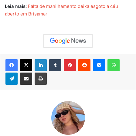
Leia mais:
Falta de manilhamento deixa esgoto a céu
aberto em Brisamar
Facebook
X
Linkedin
Tumblr
Pinterest
Reddit
Messenger
WhatsApp
Telegram
Compartilhar via e-mail
Imprimir