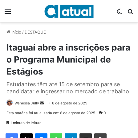
Menu
Switch
P
Início
/
DESTAQUE
Itaguaí abre a inscrições para
o Programa Municipal de
Estágios
Estudantes têm até 15 de setembro para se
candidatar e ingressar no mercado de trabalho
Wanessa Jully
M
8 de agosto de 2025
a
Esta matéria foi atualizada em: 8 de agosto de 2025
0
n
1 minuto de leitura
d
e
Facebook
X
Messenger
WhatsApp
Telegram
Compartilhar via e-mail
Imprimir