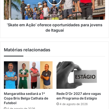
i
a
e
l
n
e
g
m
a
A
r
ç
‘Skate em Ação’ oferece oportunidades para jovens
a
ã
de Itaguaí
t
o
i
’
b
o
Matérias relacionadas
a
f
v
e
i
r
s
e
i
c
t
e
a
o
P
p
o
o
Mangaratiba sediará a 1ª
Rede D’Or 2027 abre vagas
r
r
Copa Bris Belga Cathala de
em Programa de Estágio
t
t
Futebol
4 de agosto de 2026
o
u
4 de agosto de 2026