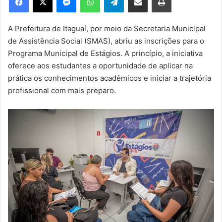
u
m
e
A Prefeitura de Itaguaí, por meio da Secretaria Municipal
-
de Assistência Social (SMAS), abriu as inscrições para o
m
Programa Municipal de Estágios. A princípio, a iniciativa
a
oferece aos estudantes a oportunidade de aplicar na
i
prática os conhecimentos acadêmicos e iniciar a trajetória
l
profissional com mais preparo.