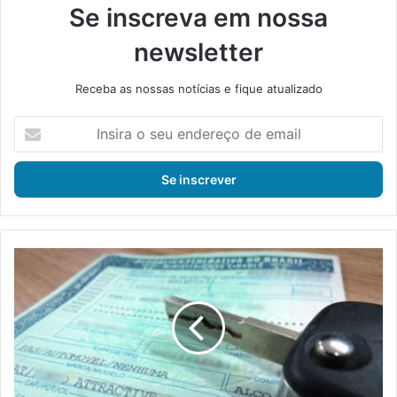
Se inscreva em nossa
newsletter
Receba as nossas notícias e fique atualizado
I
n
s
i
r
a
o
s
I
e
P
u
V
e
A
n
2
d
0
e
1
r
9