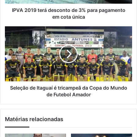
e
t
ç
e
IPVA 2019 terá desconto de 3% para pagamento
o
r
em cota única
d
á
e
d
S
e
e
e
m
s
l
a
c
e
i
o
ç
l
n
ã
t
o
o
d
d
e
e
I
Seleção de Itaguaí é tricampeã da Copa do Mundo
3
t
de Futebol Amador
%
a
p
g
a
u
Matérias relacionadas
r
a
a
í
p
é