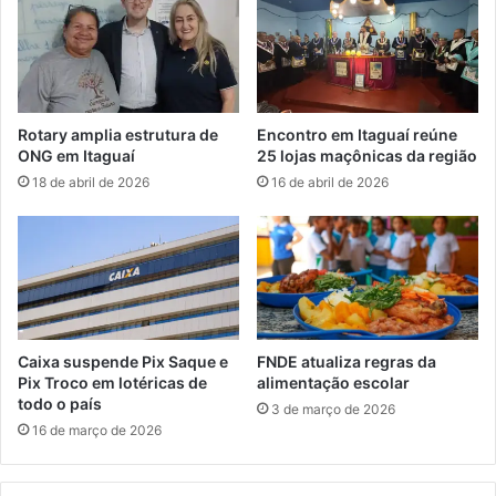
a
t
g
r
a
i
m
c
e
a
n
m
Rotary amplia estrutura de
Encontro em Itaguaí reúne
t
p
ONG em Itaguaí
25 lojas maçônicas da região
o
e
18 de abril de 2026
16 de abril de 2026
e
ã
m
d
c
a
o
C
t
o
a
p
ú
a
n
d
Caixa suspende Pix Saque e
FNDE atualiza regras da
i
o
Pix Troco em lotéricas de
alimentação escolar
c
M
todo o país
3 de março de 2026
a
u
16 de março de 2026
n
d
o