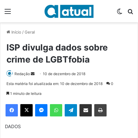
Menu
Switch
P
Início
/
Geral
ISP divulga dados sobre
crime de LGBTfobia
Redação
M
10 de dezembro de 2018
a
Esta matéria foi atualizada em: 10 de dezembro de 2018
0
n
1 minuto de leitura
d
e
Facebook
X
Messenger
WhatsApp
Telegram
Compartilhar via e-mail
Imprimir
u
m
e
DADOS
-