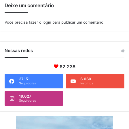
Deixe um comentário
d
e
F
Você precisa fazer o
login
para publicar um comentário.
u
t
e
b
o
Nossas redes
l
A
m
62.238
a
d
37.151
6.060
Seguidores
Inscritos
o
r
19.027
Seguidores