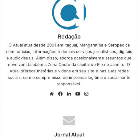
Redação
O Atual atua desde 2001 em Itaguaí, Mangaratiba e Seropédica
com notícias, informações e demais serviços jornalísticos, digitais
e audiovisuais. Além disso, aborda ocasionalmente assuntos que
envolvem também a Zona Oeste da capital do Rio de Janeiro. O
Atual oferece matérias e vídeos em seu site e nas suas redes
sociais, com o compromisso de imprensa legítima e socialmente
responsável.
We
Fa
Lin
Yo
Ins
bsi
ce
ke
uT
tag
te
bo
din
ub
ra
ok
e
m
Jornal Atual