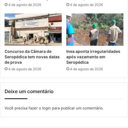
d
a
4 de agosto de 2026
4 de agosto de 2026
e
c
s
a
u
m
s
e
p
l
e
h
i
o
t
r
Concurso da Câmara de
Inea aponta irregularidades
o
i
Seropédica tem novas datas
após vazamento em
c
a
de prova
Seropédica
o
s
4 de agosto de 2026
4 de agosto de 2026
m
n
m
a
a
a
c
Deixe um comentário
l
o
i
n
m
Você precisa fazer o
login
para publicar um comentário.
h
e
a
n
t
a