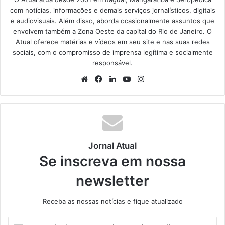
com notícias, informações e demais serviços jornalísticos, digitais
e audiovisuais. Além disso, aborda ocasionalmente assuntos que
envolvem também a Zona Oeste da capital do Rio de Janeiro. O
Atual oferece matérias e vídeos em seu site e nas suas redes
sociais, com o compromisso de imprensa legítima e socialmente
responsável.
We
Fa
Lin
Yo
Ins
bsi
ce
ke
uT
tag
te
bo
din
ub
ra
ok
e
m
Jornal Atual
Se inscreva em nossa
newsletter
Receba as nossas notícias e fique atualizado
I