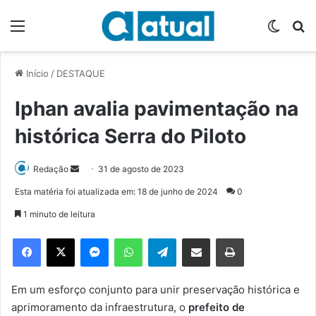
Menu
Switch
P
Início
/
DESTAQUE
Iphan avalia pavimentação na
histórica Serra do Piloto
Redação
M
31 de agosto de 2023
a
Esta matéria foi atualizada em: 18 de junho de 2024
0
n
1 minuto de leitura
d
e
Facebook
X
Messenger
WhatsApp
Telegram
Compartilhar via e-mail
Imprimir
u
m
e
Em um esforço conjunto para unir preservação histórica e
-
aprimoramento da infraestrutura, o
prefeito de