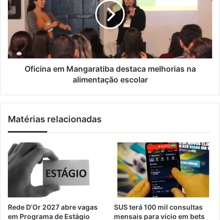
a
ç
c
i
a
i
l
P
n
r
a
e
e
s
m
e
M
Oficina em Mangaratiba destaca melhorias na
n
a
alimentação escolar
t
n
e
g
I
a
Matérias relacionadas
t
r
a
a
g
t
u
i
a
b
í
a
p
d
r
e
e
s
Rede D’Or 2027 abre vagas
SUS terá 100 mil consultas
n
t
em Programa de Estágio
mensais para vício em bets