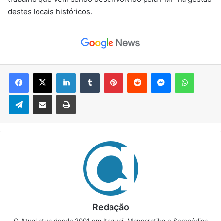
destes locais históricos.
Facebook
X
Linkedin
Tumblr
Pinterest
Reddit
Messenger
WhatsApp
Telegram
Compartilhar via e-mail
Imprimir
Redação
O Atual atua desde 2001 em Itaguaí, Mangaratiba e Seropédica