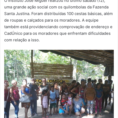
O Instituto José Miguel realizou no último sábado (12),
-
uma grande ação social com os quilombolas da Fazenda
m
Santa Justina. Foram distribuídas 100 cestas básicas, além
a
de roupas e calçados para os moradores. A equipe
i
também está providenciando comprovação de endereço e
l
CadÚnico para os moradores que enfrentam dificuldades
com relação a isso.