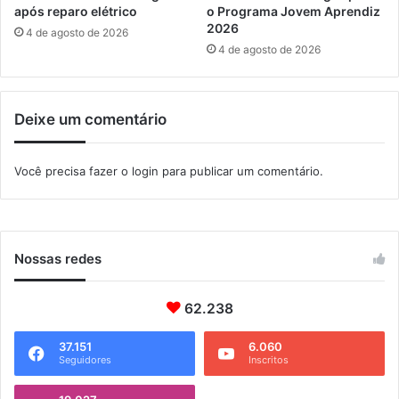
g
m
após reparo elétrico
o Programa Jovem Aprendiz
a
p
2026
4 de agosto de 2026
r
o
4 de agosto de 2026
a
s
t
t
i
o
Deixe um comentário
b
d
a
e
R
Você precisa fazer o
login
para publicar um comentário.
e
n
d
a
d
Nossas redes
e
2
62.238
0
0
8
37.151
6.060
Seguidores
Inscritos
a
2