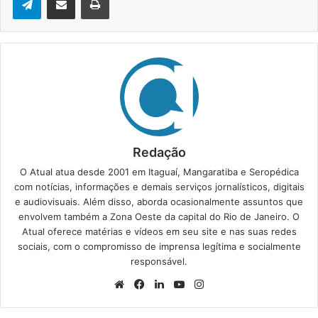
Redação
O Atual atua desde 2001 em Itaguaí, Mangaratiba e Seropédica
com notícias, informações e demais serviços jornalísticos, digitais
e audiovisuais. Além disso, aborda ocasionalmente assuntos que
envolvem também a Zona Oeste da capital do Rio de Janeiro. O
Atual oferece matérias e vídeos em seu site e nas suas redes
sociais, com o compromisso de imprensa legítima e socialmente
responsável.
We
Fa
Lin
Yo
Ins
bsi
ce
ke
uT
tag