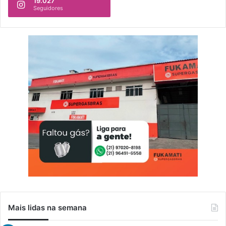
19.027
0
Seguidores
1
8
Mais lidas na semana