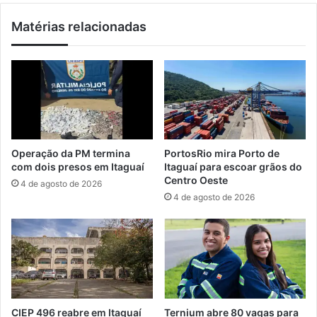
s
n
Matérias relacionadas
c
s
a
u
l
l
i
t
z
a
a
a
n
r
d
e
o
s
Operação da PM termina
PortosRio mira Porto de
p
t
com dois presos em Itaguaí
Itaguaí para escoar grãos do
r
i
Centro Oeste
4 de agosto de 2026
a
t
4 de agosto de 2026
i
u
a
i
s
ç
d
ã
e
o
M
d
a
o
n
I
CIEP 496 reabre em Itaguaí
Ternium abre 80 vagas para