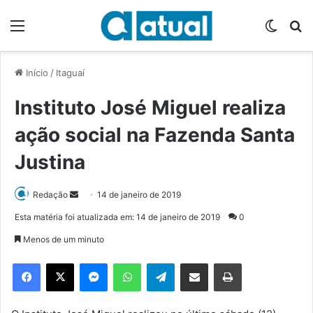
Menu
Switch
P
Início
/
Itaguaí
Instituto José Miguel realiza
ação social na Fazenda Santa
Justina
Redação
M
14 de janeiro de 2019
a
Esta matéria foi atualizada em: 14 de janeiro de 2019
0
n
Menos de um minuto
d
e
Facebook
X
Messenger
WhatsApp
Telegram
Compartilhar via e-mail
Imprimir
u
m
e