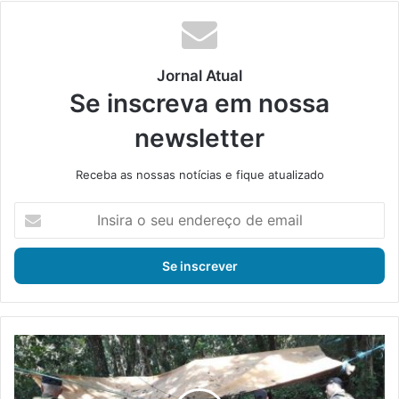
te
bo
din
ub
ra
ok
e
m
Jornal Atual
Se inscreva em nossa
newsletter
Receba as nossas notícias e fique atualizado
I
n
s
i
r
a
o
s
G
e
u
u
a
e