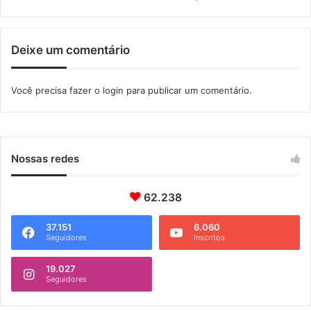
e
N
a
Deixe um comentário
t
a
l
Você precisa fazer o
login
para publicar um comentário.
Nossas redes
62.238
37.151
6.060
Seguidores
Inscritos
19.027
Seguidores