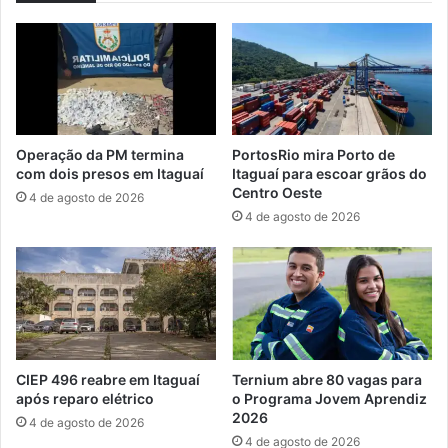
p
i
u
b
s
a
d
p
e
r
W
o
a
m
Operação da PM termina
PortosRio mira Porto de
g
o
com dois presos em Itaguaí
Itaguaí para escoar grãos do
u
v
Centro Oeste
4 de agosto de 2026
i
e
4 de agosto de 2026
n
e
h
s
o
p
A
e
n
t
a
á
b
c
a
u
CIEP 496 reabre em Itaguaí
Ternium abre 80 vagas para
l
l
após reparo elétrico
o Programa Jovem Aprendiz
o
2026
4 de agosto de 2026
d
4 de agosto de 2026