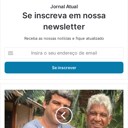
Jornal Atual
Se inscreva em nossa
newsletter
Receba as nossas notícias e fique atualizado
I
n
s
i
r
a
o
s
J
e
u
u
s
e
t
n
i
d
ç
e