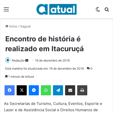
Menu
Switch
P
Início
/
Itaguaí
Encontro de história é
realizado em Itacuruçá
Redação
M
16 de dezembro de 2019
a
Esta matéria foi atualizada em: 16 de dezembro de 2019
0
n
1 minuto de leitura
d
e
Facebook
X
Messenger
WhatsApp
Telegram
Compartilhar via e-mail
Imprimir
u
m
e
As Secretarias de Turismo, Cultura, Eventos, Esporte e
-
Lazer e de Assistência Social e Direitos Humanos de