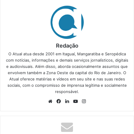
Redação
O Atual atua desde 2001 em Itaguaí, Mangaratiba e Seropédica
com notícias, informações e demais serviços jornalísticos, digitais
e audiovisuais. Além disso, aborda ocasionalmente assuntos que
envolvem também a Zona Oeste da capital do Rio de Janeiro. O
Atual oferece matérias e vídeos em seu site e nas suas redes
sociais, com o compromisso de imprensa legítima e socialmente
responsável.
We
Fa
Lin
Yo
Ins
bsi
ce
ke
uT
tag
te
bo
din
ub
ra
ok
e
m