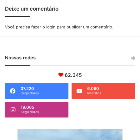
m
Deixe um comentário
i
c
í
Você precisa fazer o
login
para publicar um comentário.
d
i
o
e
m
Nossas redes
S
a
62.345
n
t
a
37.220
6.060
Seguidores
Inscritos
C
r
19.065
u
Seguidores
z