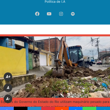
Política de I.A
Facebook
YouTube
Instagram
Spotify
A+
A
A-
Equipes do Governo do Estado do Rio utilizam maquinário pesado para
remover barricadas e liberar vias públicas durante a Operação Barricada