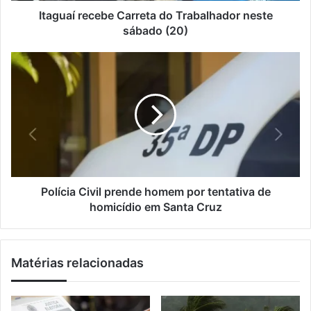
ç
c
Itaguaí recebe Carreta do Trabalhador neste
o
e
sábado (20)
d
b
e
e
P
e
C
o
m
a
l
a
r
í
i
r
c
l
e
i
t
a
a
C
d
i
o
v
Polícia Civil prende homem por tentativa de
T
i
homicídio em Santa Cruz
r
l
a
p
b
r
Matérias relacionadas
a
e
l
n
h
d
a
e