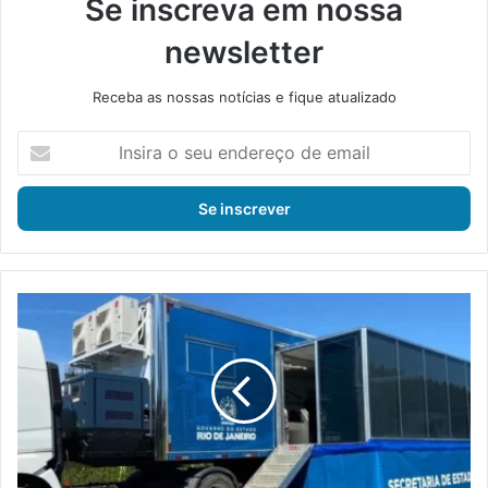
Se inscreva em nossa
newsletter
Receba as nossas notícias e fique atualizado
I
n
s
i
r
a
o
s
I
e
t
u
a
e
g
n
u
d
a
e
í
r
r
e
e