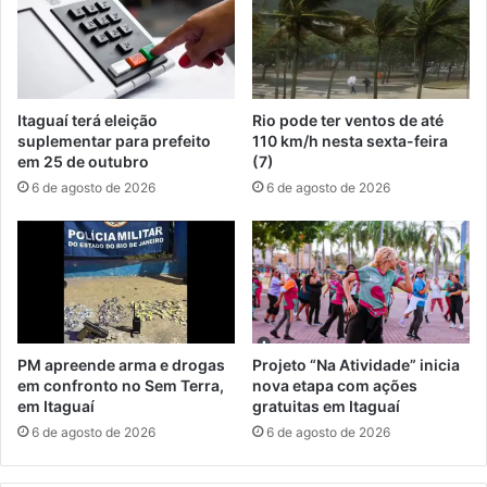
d
h
o
o
r
m
n
e
e
m
Itaguaí terá eleição
Rio pode ter ventos de até
s
p
suplementar para prefeito
110 km/h nesta sexta-feira
t
o
em 25 de outubro
(7)
e
r
6 de agosto de 2026
6 de agosto de 2026
s
t
á
e
b
n
a
t
d
a
o
t
(
i
2
v
PM apreende arma e drogas
Projeto “Na Atividade” inicia
0
a
em confronto no Sem Terra,
nova etapa com ações
)
d
em Itaguaí
gratuitas em Itaguaí
e
6 de agosto de 2026
6 de agosto de 2026
h
o