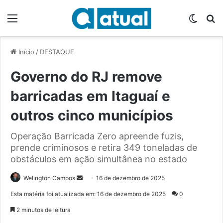
Menu
Switch
P
Início
/
DESTAQUE
Governo do RJ remove
barricadas em Itaguaí e
outros cinco municípios
Operação Barricada Zero apreende fuzis,
prende criminosos e retira 349 toneladas de
obstáculos em ação simultânea no estado
Welington Campos
M
16 de dezembro de 2025
a
Esta matéria foi atualizada em: 16 de dezembro de 2025
0
n
2 minutos de leitura
d