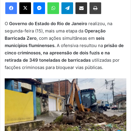
e
Facebook
X
Messenger
WhatsApp
Telegram
Compartilhar via e-mail
Imprimir
u
m
e
O
Governo do Estado do Rio de Janeiro
realizou, na
-
segunda-feira (15), mais uma etapa da
Operação
m
Barricada Zero
, com ações simultâneas em
seis
a
municípios fluminenses.
A ofensiva resultou na
prisão de
i
cinco criminosos, na apreensão de dois fuzis e na
l
retirada de 349 toneladas de barricadas
utilizadas por
facções criminosas para bloquear vias públicas.