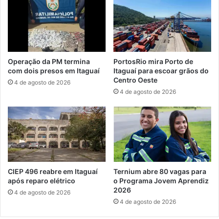
n
o
a
c
e
o
m
n
S
t
e
r
Operação da PM termina
PortosRio mira Porto de
r
a
com dois presos em Itaguaí
Itaguaí para escoar grãos do
o
r
Centro Oeste
4 de agosto de 2026
p
o
4 de agosto de 2026
é
u
d
b
i
o
c
d
a
e
r
o
t
CIEP 496 reabre em Itaguaí
Ternium abre 80 vagas para
e
após reparo elétrico
o Programa Jovem Aprendiz
a
2026
4 de agosto de 2026
d
4 de agosto de 2026
o