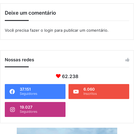
r
e
Deixe um comentário
s
n
o
Você precisa fazer o
login
para publicar um comentário.
R
i
o
Nossas redes
62.238
37.151
6.060
Seguidores
Inscritos
19.027
Seguidores