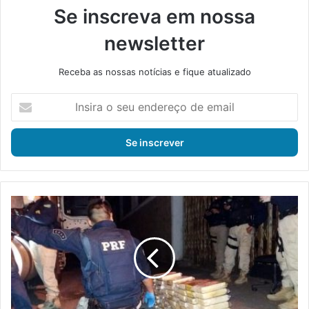
Se inscreva em nossa
newsletter
Receba as nossas notícias e fique atualizado
I
n
s
i
r
a
o
s
P
e
R
u
F
e
a
n
p
d
r
e
e
r
e