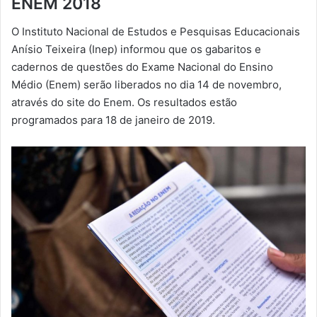
ENEM 2018
-
O Instituto Nacional de Estudos e Pesquisas Educacionais
m
Anísio Teixeira (Inep) informou que os gabaritos e
a
cadernos de questões do Exame Nacional do Ensino
i
Médio (Enem) serão liberados no dia 14 de novembro,
l
através do site do Enem. Os resultados estão
programados para 18 de janeiro de 2019.