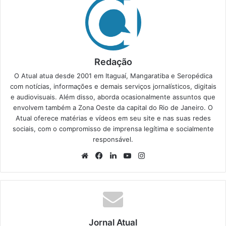
Redação
O Atual atua desde 2001 em Itaguaí, Mangaratiba e Seropédica
com notícias, informações e demais serviços jornalísticos, digitais
e audiovisuais. Além disso, aborda ocasionalmente assuntos que
envolvem também a Zona Oeste da capital do Rio de Janeiro. O
Atual oferece matérias e vídeos em seu site e nas suas redes
sociais, com o compromisso de imprensa legítima e socialmente
responsável.
We
Fa
Lin
Yo
Ins
bsi
ce
ke
uT
tag
te
bo
din
ub
ra
ok
e
m
Jornal Atual