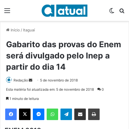
Menu
Switch
P
Início
/
Itaguaí
Gabarito das provas do Enem
será divulgado pelo Inep a
partir do dia 14
Redação
M
5 de novembro de 2018
a
Esta matéria foi atualizada em: 5 de novembro de 2018
0
n
1 minuto de leitura
d
e
Facebook
X
Messenger
WhatsApp
Telegram
Compartilhar via e-mail
Imprimir
u
m
e