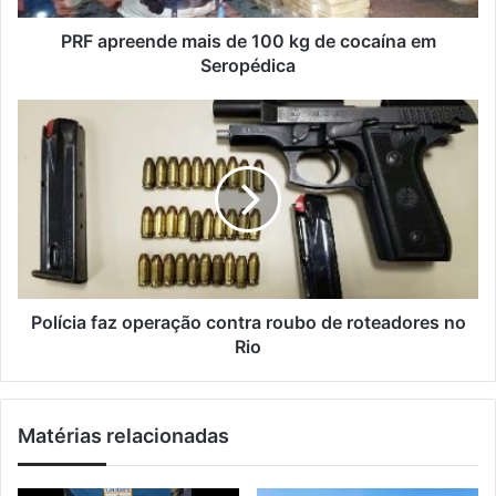
e
n
ç
d
PRF apreende mais de 100 kg de cocaína em
o
e
Seropédica
d
m
e
a
P
e
i
o
m
s
l
a
d
í
i
e
c
l
1
i
0
a
0
f
k
a
g
z
Polícia faz operação contra roubo de roteadores no
d
o
Rio
e
p
c
e
o
r
Matérias relacionadas
c
a
a
ç
í
ã