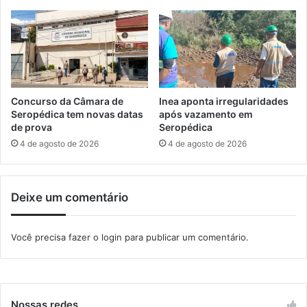
r
a
d
E
e
x
m
p
a
o
n
S
u
e
Concurso da Câmara de
Inea aponta irregularidades
t
r
Seropédica tem novas datas
após vazamento em
e
o
de prova
Seropédica
n
p
4 de agosto de 2026
4 de agosto de 2026
ç
é
ã
d
o
i
Deixe um comentário
c
a
2
Você precisa fazer o
login
para publicar um comentário.
0
2
3
Nossas redes