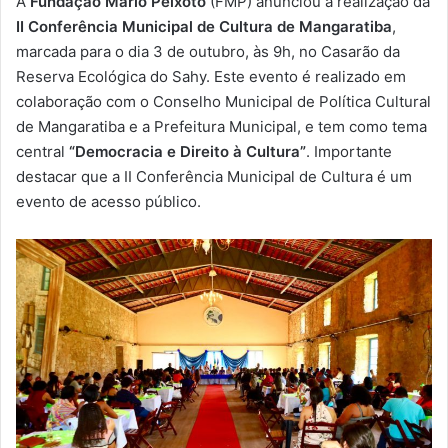
A
Fundação Mário Peixoto
(FMP) anunciou a realização da
-
II Conferência Municipal de Cultura de Mangaratiba
,
m
marcada para o dia 3 de outubro, às 9h, no Casarão da
a
Reserva Ecológica do Sahy. Este evento é realizado em
i
colaboração com o Conselho Municipal de Política Cultural
l
de Mangaratiba e a Prefeitura Municipal, e tem como tema
central
“Democracia e Direito à Cultura”
. Importante
destacar que a II Conferência Municipal de Cultura é um
evento de acesso público.