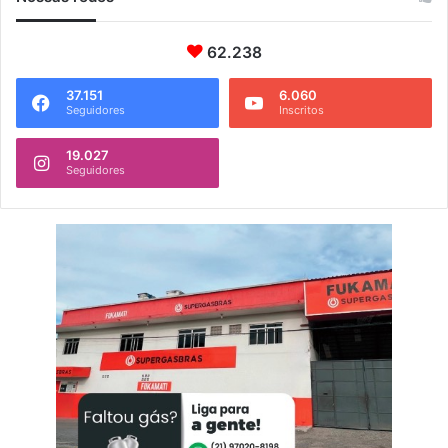
62.238
37.151
6.060
Seguidores
Inscritos
19.027
Seguidores