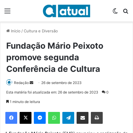
Menu
Switch
P
Início
/
Cultura e Diversão
Fundação Mário Peixoto
promove segunda
Conferência de Cultura
Redação
M
26 de setembro de 2023
a
Esta matéria foi atualizada em: 26 de setembro de 2023
0
n
1 minuto de leitura
d
e
Facebook
X
Messenger
WhatsApp
Telegram
Compartilhar via e-mail
Imprimir
u
m
e