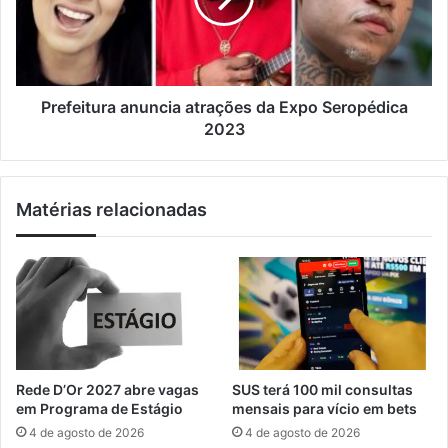
l
r
i
a
t
s
u
a
r
l
a
Prefeitura anuncia atrações da Expo Seropédica
v
a
2023
a
n
-
u
v
n
Matérias relacionadas
i
c
d
i
a
a
s
a
e
t
a
r
u
a
x
ç
i
õ
Rede D’Or 2027 abre vagas
SUS terá 100 mil consultas
l
e
em Programa de Estágio
mensais para vício em bets
i
s
4 de agosto de 2026
4 de agosto de 2026
a
d