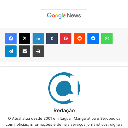
Facebook
X
Linkedin
Tumblr
Pinterest
Reddit
Messenger
WhatsApp
Telegram
Compartilhar via e-mail
Imprimir
Redação
O Atual atua desde 2001 em Itaguaí, Mangaratiba e Seropédica
com notícias, informações e demais serviços jornalísticos, digitais