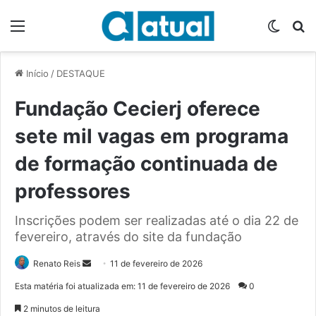
Menu
Switch
P
Início
/
DESTAQUE
Fundação Cecierj oferece
sete mil vagas em programa
de formação continuada de
professores
Inscrições podem ser realizadas até o dia 22 de
fevereiro, através do site da fundação
Renato Reis
M
11 de fevereiro de 2026
a
Esta matéria foi atualizada em: 11 de fevereiro de 2026
0
n
2 minutos de leitura
d