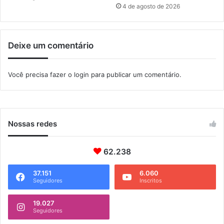
h
4 de agosto de 2026
e
p
e
Deixe um comentário
r
d
e
Você precisa fazer o
login
para publicar um comentário.
c
o
r
q
u
Nossas redes
a
n
62.238
d
o
a
37.151
6.060
Seguidores
Inscritos
u
m
19.027
i
Seguidores
d