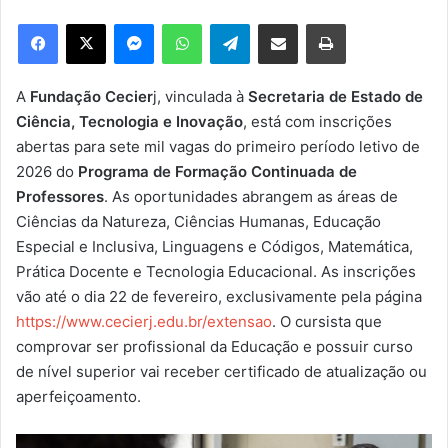
e
Facebook
X
Messenger
WhatsApp
Telegram
Compartilhar via e-mail
Imprimir
u
m
e
A
Fundação Cecier
j, vinculada à
Secretaria de Estado de
-
Ciência, Tecnologia e Inovação
, está com inscrições
m
abertas para sete mil vagas do primeiro período letivo de
a
2026 do
Programa de Formação Continuada de
i
Professores
. As oportunidades abrangem as áreas de
l
Ciências da Natureza, Ciências Humanas, Educação
Especial e Inclusiva, Linguagens e Códigos, Matemática,
Prática Docente e Tecnologia Educacional. As inscrições
vão até o dia 22 de fevereiro, exclusivamente pela página
https://www.cecierj.edu.br/extensao
. O cursista que
comprovar ser profissional da Educação e possuir curso
de nível superior vai receber certificado de atualização ou
aperfeiçoamento.