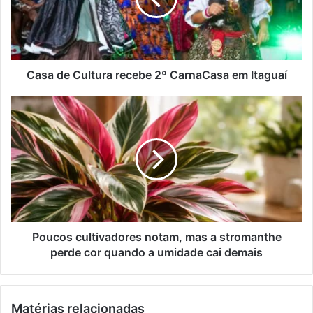
d
d
e
e
C
r
u
e
l
ç
t
Casa de Cultura recebe 2º CarnaCasa em Itaguaí
o
u
d
r
P
e
a
o
e
r
u
m
e
c
a
c
o
i
e
s
l
b
c
e
u
2
l
º
t
Poucos cultivadores notam, mas a stromanthe
C
i
perde cor quando a umidade cai demais
a
v
r
a
n
d
Matérias relacionadas
a
o