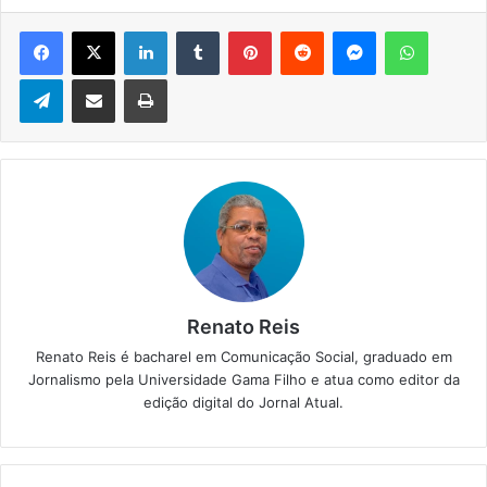
Facebook
X
Linkedin
Tumblr
Pinterest
Reddit
Messenger
WhatsApp
Telegram
Compartilhar via e-mail
Imprimir
Renato Reis
Renato Reis é bacharel em Comunicação Social, graduado em
Jornalismo pela Universidade Gama Filho e atua como editor da
edição digital do Jornal Atual.