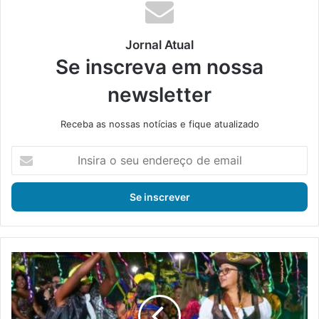
Jornal Atual
Se inscreva em nossa
newsletter
Receba as nossas notícias e fique atualizado
I
n
s
i
r
a
o
s
C
e
a
u
s
e
a
n