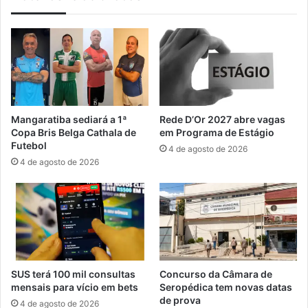
C
r
a
e
s
s
a
n
o
e
t
m
a
I
m
Mangaratiba sediará a 1ª
Rede D’Or 2027 abre vagas
t
,
Copa Bris Belga Cathala de
em Programa de Estágio
a
m
Futebol
4 de agosto de 2026
g
a
4 de agosto de 2026
u
s
a
a
í
s
t
r
o
m
a
SUS terá 100 mil consultas
Concurso da Câmara de
n
mensais para vício em bets
Seropédica tem novas datas
t
de prova
4 de agosto de 2026