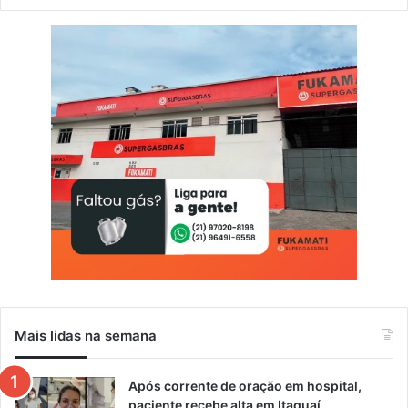
a
d
e
c
a
i
d
e
m
a
i
s
Mais lidas na semana
Após corrente de oração em hospital,
paciente recebe alta em Itaguaí