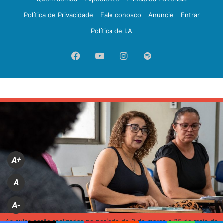
Política de Privacidade
Fale conosco
Anuncie
Entrar
Política de I.A
Facebook
YouTube
Instagram
Spotify
A+
A
A-
As aulas serão realizadas no período de 3 de março a 25 de maio de