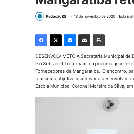
Redação
M
18 de novembro de 2020
Esta mat
a
n
Facebook
X
Messenger
Compartilhar via e-mail
Imprimir
d
e
u
DESENVOLVIMETO A Secretaria Municipal de D
m
e o Sebrae-RJ retornam, na próxima quarta-fei
e
Fornecedores de Mangaratiba. O encontro, par
-
tem como objetivo incentivar o desenvolvimen
m
Escola Municipal Coronel Moreira da Silva, em
a
i
l