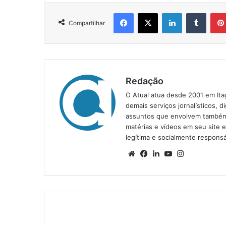
Facebook
X
Linkedin
Tumblr
Compartilhar
Redação
O Atual atua desde 2001 em Ita
demais serviços jornalísticos, d
assuntos que envolvem também a
matérias e vídeos em seu site 
legítima e socialmente responsá
We
Fa
Lin
Yo
Ins
bsi
ce
ke
uT
tag
te
bo
din
ub
ra
ok
e
m