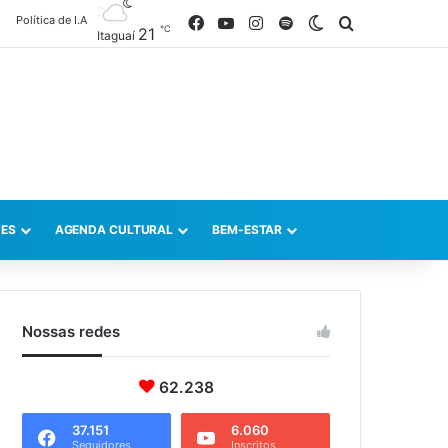
Política de I.A
Facebook
YouTube
Instagram
Spotify
Switch skin
Procurar po
℃
21
Itaguaí
ES
AGENDA CULTURAL
BEM-ESTAR
Nossas redes
62.238
37.151
6.060
Seguidores
Inscritos