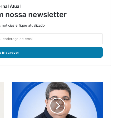
rnal Atual
m nossa newsletter
notícias e fique atualizado
P
r
e
f
e
i
t