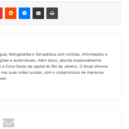
Pinterest
Reddit
Messenger
Compartilhar via e-mail
Imprimir
guaí, Mangaratiba e Seropédica com notícias, informações e
igitais e audiovisuais. Além disso, aborda ocasionalmente
 Zona Oeste da capital do Rio de Janeiro. O Atual oferece
e nas suas redes sociais, com o compromisso de imprensa
vel.