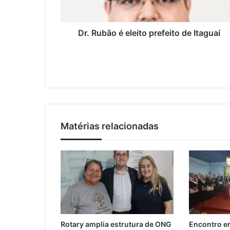
e
o
ç
é
o
e
Dr. Rubão é eleito prefeito de Itaguaí
d
l
e
e
e
i
m
t
a
o
i
p
l
r
e
Matérias relacionadas
f
e
i
t
o
d
e
I
t
Rotary amplia estrutura de ONG
Encontro em
a