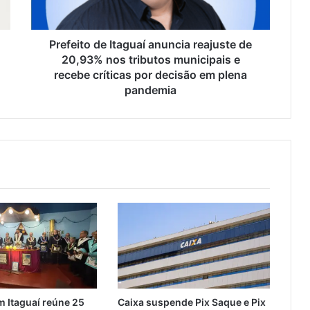
o
d
e
Prefeito de Itaguaí anuncia reajuste de
I
20,93% nos tributos municipais e
t
recebe críticas por decisão em plena
a
pandemia
g
u
a
í
a
n
u
n
c
i
a
r
e
a
 Itaguaí reúne 25
Caixa suspende Pix Saque e Pix
j