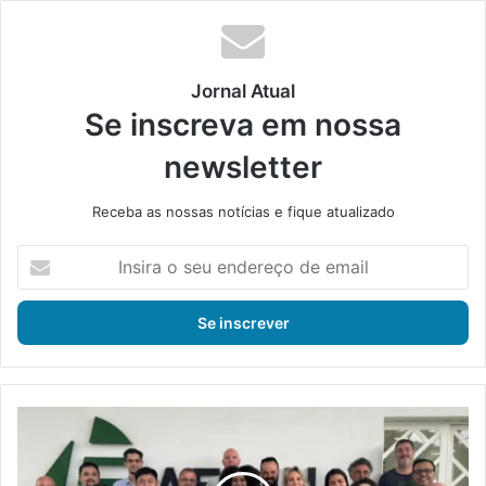
Jornal Atual
Se inscreva em nossa
newsletter
Receba as nossas notícias e fique atualizado
I
n
s
i
r
a
o
s
A
e
e
u
d
e
i