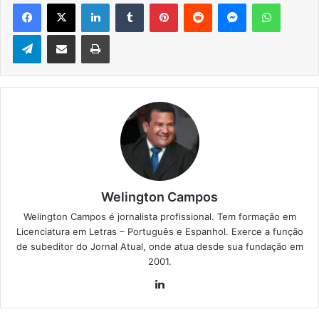
Facebook
X
Linkedin
Tumblr
Pinterest
Reddit
Messenger
WhatsApp
Telegram
Compartilhar via e-mail
Imprimir
Welington Campos
Welington Campos é jornalista profissional. Tem formação em
Licenciatura em Letras – Português e Espanhol. Exerce a função
de subeditor do Jornal Atual, onde atua desde sua fundação em
2001.
Lin
ke
din