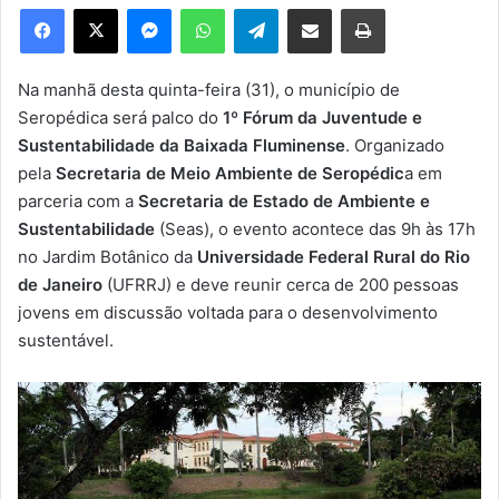
e
Facebook
X
Messenger
WhatsApp
Telegram
Compartilhar via e-mail
Imprimir
u
m
e
Na manhã desta quinta-feira (31), o município de
-
Seropédica será palco do
1º Fórum da Juventude e
m
Sustentabilidade da Baixada Fluminense
. Organizado
a
pela
Secretaria de Meio Ambiente de Seropédic
a em
i
parceria com a
Secretaria de Estado de Ambiente e
l
Sustentabilidade
(Seas), o evento acontece das 9h às 17h
no Jardim Botânico da
Universidade Federal Rural do Rio
de Janeiro
(UFRRJ) e deve reunir cerca de 200 pessoas
jovens em discussão voltada para o desenvolvimento
sustentável.