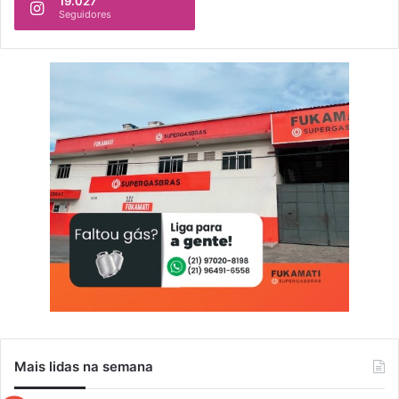
19.027
l
Seguidores
u
s
ã
o
Mais lidas na semana