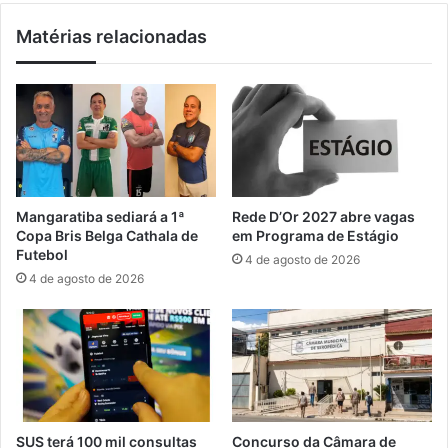
s
g
Matérias relacionadas
i
a
m
r
b
a
i
t
o
i
s
b
e
a
i
p
n
r
Mangaratiba sediará a 1ª
Rede D’Or 2027 abre vagas
d
o
Copa Bris Belga Cathala de
em Programa de Estágio
u
m
Futebol
4 de agosto de 2026
s
o
4 de agosto de 2026
t
v
r
e
i
I
a
V
l
S
e
e
m
m
S
i
SUS terá 100 mil consultas
Concurso da Câmara de