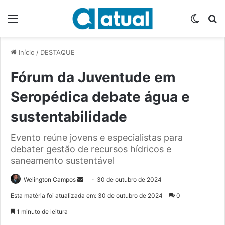
Menu
Switch
P
Início
/
DESTAQUE
Fórum da Juventude em
Seropédica debate água e
sustentabilidade
Evento reúne jovens e especialistas para
debater gestão de recursos hídricos e
saneamento sustentável
Welington Campos
M
30 de outubro de 2024
a
Esta matéria foi atualizada em: 30 de outubro de 2024
0
n
1 minuto de leitura
d