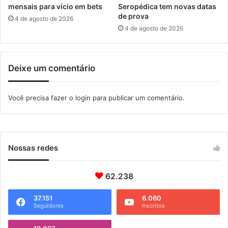
a
n
mensais para vício em bets
Seropédica tem novas datas
n
á
de prova
4 de agosto de 2026
t
r
4 de agosto de 2026
a
i
C
o
r
d
Deixe um comentário
u
e
z
D
i
Você precisa fazer o
login
para publicar um comentário.
f
e
r
e
n
Nossas redes
ç
a
62.238
s
e
I
37.151
6.060
Seguidores
Inscritos
n
c