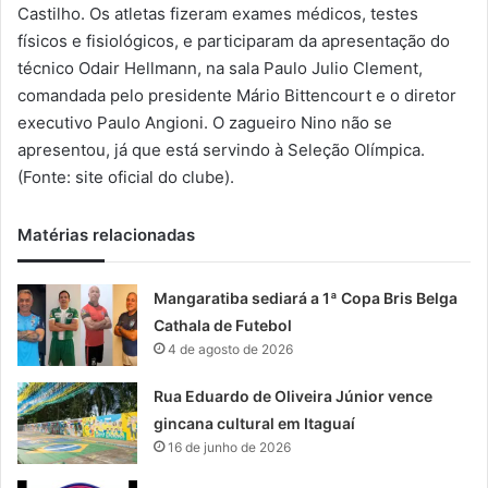
m
Castilho. Os atletas fizeram exames médicos, testes
a
físicos e fisiológicos, e participaram da apresentação do
i
técnico Odair Hellmann, na sala Paulo Julio Clement,
l
comandada pelo presidente Mário Bittencourt e o diretor
executivo Paulo Angioni. O zagueiro Nino não se
apresentou, já que está servindo à Seleção Olímpica.
(Fonte: site oficial do clube).
Matérias relacionadas
Mangaratiba sediará a 1ª Copa Bris Belga
Cathala de Futebol
4 de agosto de 2026
Rua Eduardo de Oliveira Júnior vence
gincana cultural em Itaguaí
16 de junho de 2026