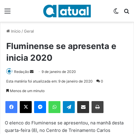
Menu
Switch
P
Início
/
Geral
Fluminense se apresenta e
inicia 2020
Redação
M
9 de janeiro de 2020
a
Esta matéria foi atualizada em: 9 de janeiro de 2020
0
n
Menos de um minuto
d
e
Facebook
X
Messenger
WhatsApp
Telegram
Compartilhar via e-mail
Imprimir
u
m
e
O elenco do Fluminense se apresentou, na manhã desta
-
quarta-feira (8), no Centro de Treinamento Carlos