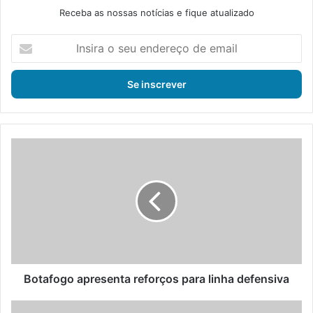
Receba as nossas notícias e fique atualizado
I
n
s
i
r
a
o
s
B
e
o
u
t
e
a
n
f
d
o
e
g
r
o
e
a
ç
p
Botafogo apresenta reforços para linha defensiva
o
r
d
e
A