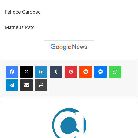
Felippe Cardoso
Matheus Pato
Facebook
X
Linkedin
Tumblr
Pinterest
Reddit
Messenger
WhatsApp
Telegram
Compartilhar via e-mail
Imprimir