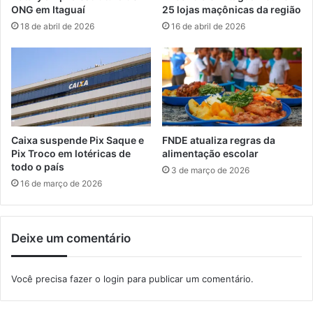
a
e
ONG em Itaguaí
25 lojas maçônicas da região
d
i
18 de abril de 2026
16 de abril de 2026
e
r
f
o
e
c
n
o
s
n
i
t
v
a
a
t
Caixa suspende Pix Saque e
FNDE atualiza regras da
o
Pix Troco em lotéricas de
alimentação escolar
c
todo o país
3 de março de 2026
o
16 de março de 2026
m
o
g
Deixe um comentário
r
u
p
Você precisa fazer o
login
para publicar um comentário.
o