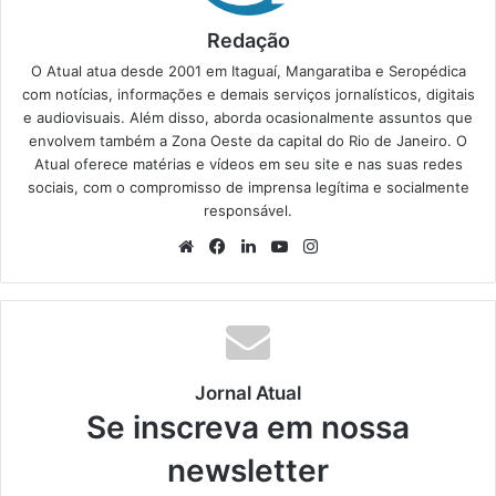
Redação
O Atual atua desde 2001 em Itaguaí, Mangaratiba e Seropédica
com notícias, informações e demais serviços jornalísticos, digitais
e audiovisuais. Além disso, aborda ocasionalmente assuntos que
envolvem também a Zona Oeste da capital do Rio de Janeiro. O
Atual oferece matérias e vídeos em seu site e nas suas redes
sociais, com o compromisso de imprensa legítima e socialmente
responsável.
We
Fa
Lin
Yo
Ins
bsi
ce
ke
uT
tag
te
bo
din
ub
ra
ok
e
m
Jornal Atual
Se inscreva em nossa
newsletter