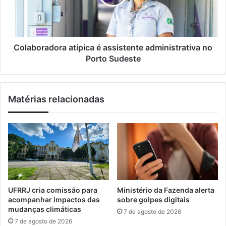
l
s
o
t
r
a
a
s
d
p
o
Colaboradora atípica é assistente administrativa no
a
r
Porto Sudeste
r
a
a
a
a
t
Matérias relacionadas
t
í
u
p
a
i
ç
c
ã
a
o
é
e
a
m
s
L
s
UFRRJ cria comissão para
Ministério da Fazenda alerta
i
i
acompanhar impactos das
sobre golpes digitais
b
s
mudanças climáticas
7 de agosto de 2026
r
t
7 de agosto de 2026
a