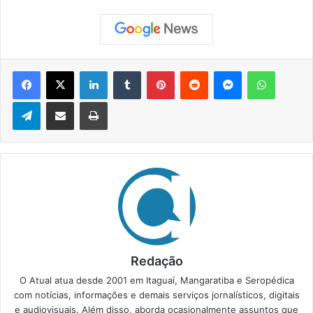
Facebook
X
Linkedin
Tumblr
Pinterest
Reddit
Messenger
WhatsApp
Telegram
Compartilhar via e-mail
Imprimir
Redação
O Atual atua desde 2001 em Itaguaí, Mangaratiba e Seropédica
com notícias, informações e demais serviços jornalísticos, digitais
e audiovisuais. Além disso, aborda ocasionalmente assuntos que