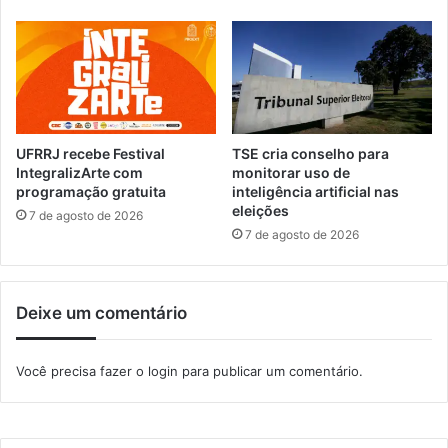
e
s
n
e
t
A
e
p
a
o
d
i
m
o
i
UFRRJ recebe Festival
TSE cria conselho para
T
n
IntegralizArte com
monitorar uso de
é
i
programação gratuita
inteligência artificial nas
c
eleições
s
7 de agosto de 2026
n
t
7 de agosto de 2026
i
r
c
a
o
t
Deixe um comentário
i
v
a
Você precisa fazer o
login
para publicar um comentário.
n
o
P
o