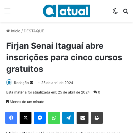
Menu
Switch
P
Início
/
DESTAQUE
Firjan Senai Itaguaí abre
inscrições para cinco cursos
gratuitos
Redação
M
25 de abril de 2024
a
Esta matéria foi atualizada em: 25 de abril de 2024
0
n
Menos de um minuto
d
e
Facebook
X
Messenger
WhatsApp
Telegram
Compartilhar via e-mail
Imprimir
u
m
e