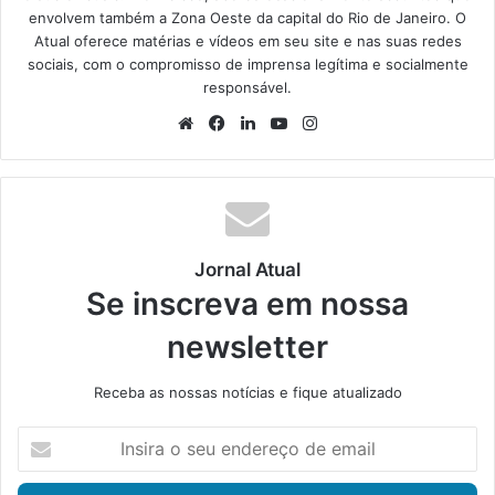
envolvem também a Zona Oeste da capital do Rio de Janeiro. O
Atual oferece matérias e vídeos em seu site e nas suas redes
sociais, com o compromisso de imprensa legítima e socialmente
responsável.
We
Fa
Lin
Yo
Ins
bsi
ce
ke
uT
tag
te
bo
din
ub
ra
ok
e
m
Jornal Atual
Se inscreva em nossa
newsletter
Receba as nossas notícias e fique atualizado
I
n
s