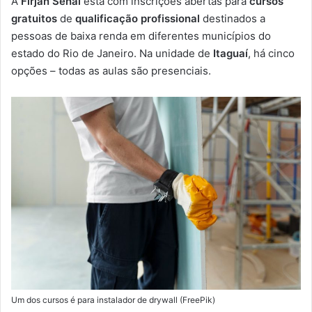
A
Firjan Senai
está com inscrições abertas para
cursos
-
gratuitos
de
qualificação profissional
destinados a
m
pessoas de baixa renda em diferentes municípios do
a
estado do Rio de Janeiro. Na unidade de
Itaguaí
, há cinco
i
opções – todas as aulas são presenciais.
l
Um dos cursos é para instalador de drywall (FreePik)