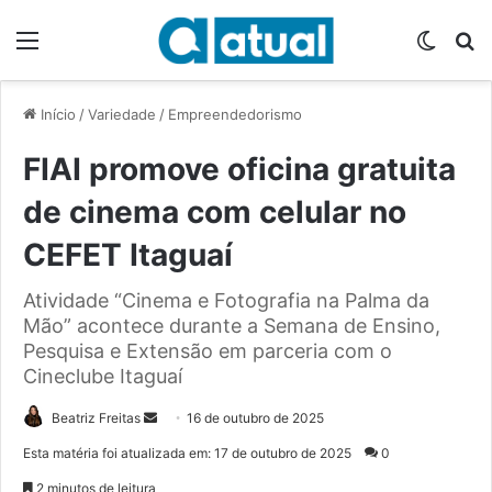
Menu
Switch
P
Início
/
Variedade
/
Empreendedorismo
FIAI promove oficina gratuita
de cinema com celular no
CEFET Itaguaí
Atividade “Cinema e Fotografia na Palma da
Mão” acontece durante a Semana de Ensino,
Pesquisa e Extensão em parceria com o
Cineclube Itaguaí
Beatriz Freitas
M
16 de outubro de 2025
a
Esta matéria foi atualizada em: 17 de outubro de 2025
0
n
2 minutos de leitura