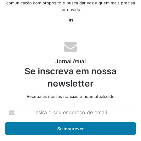
comunicação com propósito e busca dar voz a quem mais precisa
ser ouvido.
Lin
ke
din
Jornal Atual
Se inscreva em nossa
newsletter
Receba as nossas notícias e fique atualizado
I
n
s
i
r