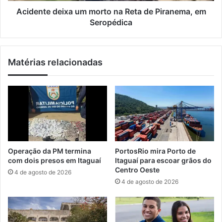
o
e
Acidente deixa um morto na Reta de Piranema, em
f
i
Seropédica
e
x
r
a
e
u
Matérias relacionadas
c
m
e
m
m
o
a
r
i
t
s
o
d
n
e
a
7
R
Operação da PM termina
PortosRio mira Porto de
m
e
com dois presos em Itaguaí
Itaguaí para escoar grãos do
i
t
Centro Oeste
4 de agosto de 2026
l
a
4 de agosto de 2026
v
d
a
e
g
P
a
i