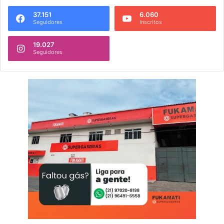
37.151
6.060
Seguidores
Inscritos
19.027
Seguidores