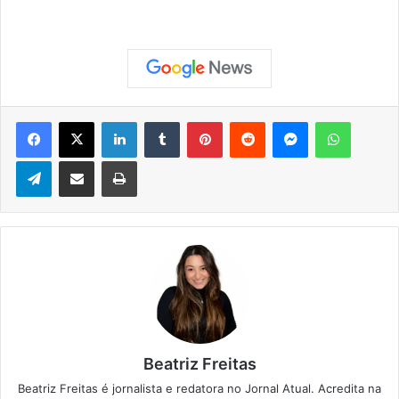
Facebook
X
Linkedin
Tumblr
Pinterest
Reddit
Messenger
WhatsApp
Telegram
Compartilhar via e-mail
Imprimir
Beatriz Freitas
Beatriz Freitas é jornalista e redatora no Jornal Atual. Acredita na