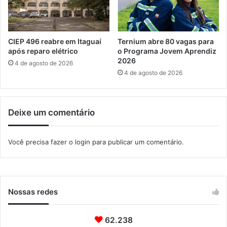
s
r
a
n
e
CIEP 496 reabre em Itaguaí
Ternium abre 80 vagas para
m
após reparo elétrico
o Programa Jovem Aprendiz
a
2026
4 de agosto de 2026
,
4 de agosto de 2026
e
m
S
Deixe um comentário
e
r
o
Você precisa fazer o
login
para publicar um comentário.
p
é
d
i
c
Nossas redes
a
62.238