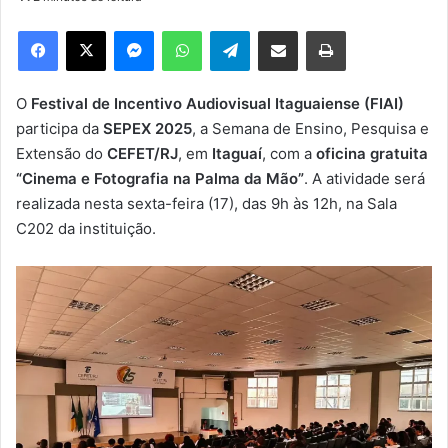
d
e
Facebook
X
Messenger
WhatsApp
Telegram
Compartilhar via e-mail
Imprimir
u
m
e
O
Festival de Incentivo Audiovisual Itaguaiense (FIAI)
-
participa da
SEPEX 2025
, a Semana de Ensino, Pesquisa e
m
Extensão do
CEFET/RJ
, em
Itaguaí
, com a
oficina gratuita
a
“Cinema e Fotografia na Palma da Mão”
. A atividade será
i
realizada nesta sexta-feira (17), das 9h às 12h, na Sala
l
C202 da instituição.