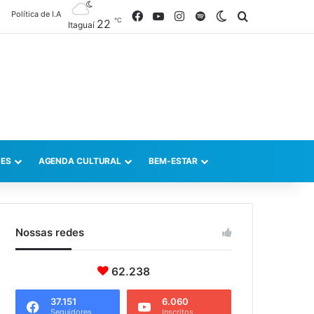
Política de I.A
Facebook
YouTube
Instagram
Spotify
Switch skin
Procurar po
℃
22
Itaguaí
ES
AGENDA CULTURAL
BEM-ESTAR
Nossas redes
62.238
37.151
6.060
Seguidores
Inscritos