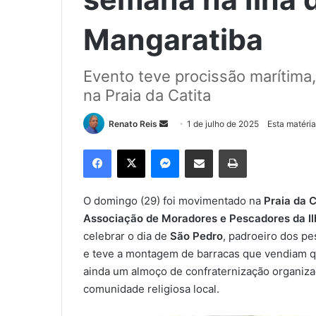
Mangaratiba
Evento teve procissão marítima
na Praia da Catita
Renato Reis
M
1 de julho de 2025
Esta matéria
a
Facebook
X
Messenger
Compartilhar via e-mail
Imprimir
n
d
e
O domingo (29) foi movimentado na
Praia da C
u
Associação de Moradores e Pescadores da I
m
celebrar o dia de
São Pedro
, padroeiro dos pe
e
e teve a montagem de barracas que vendiam qu
-
ainda um almoço de confraternização organizad
m
comunidade religiosa local.
a
i