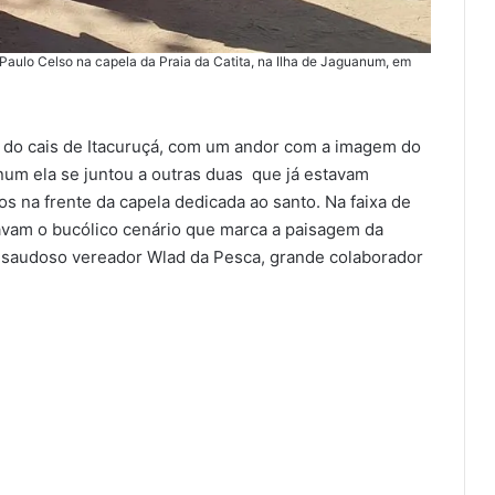
Paulo Celso na capela da Praia da Catita, na Ilha de Jaguanum, em
u do cais de Itacuruçá, com um andor com a imagem do
num ela se juntou a outras duas que já estavam
 na frente da capela dedicada ao santo. Na faixa de
avam o bucólico cenário que marca a paisagem da
do saudoso vereador Wlad da Pesca, grande colaborador