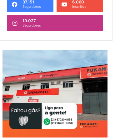
37.151
6.060
Seguidores
Inscritos
19.027
Seguidores