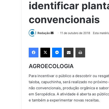
identificar plan
convencionais
Redação
M
11 de outubro de 2018
Esta matéri
a
n
Facebook
X
Messenger
Compartilhar via e-mail
Imprimir
d
e
u
AGROECOLOGIA
m
e
Para incentivar o público a descobrir ou resga
-
taioba, capuchinha, será realizado no próximo 
m
não convencionais, produção orgânica e sabor
a
em Seropédica. A atividade é aberta ao públi
i
e também a experimentar novas receitas.
l