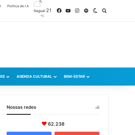
r
Política de I.A
21
Facebook
YouTube
Instagram
Spotify
Switch skin
Procurar po
Itaguaí
℃
ES
AGENDA CULTURAL
BEM-ESTAR
Nossas redes
62.238