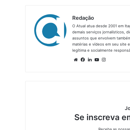
Redação
O Atual atua desde 2001 em Ita
demais serviços jornalísticos, d
assuntos que envolvem também a
matérias e vídeos em seu site 
legítima e socialmente responsá
We
Fa
Lin
Yo
Ins
bsi
ce
ke
uT
tag
te
bo
din
ub
ra
ok
e
m
Jo
Se inscreva e
Receba as nossas 