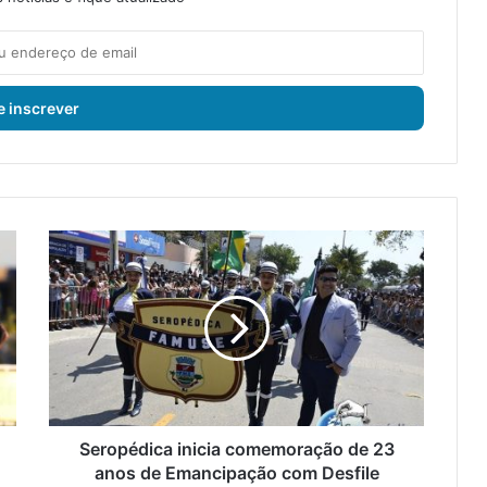
S
e
r
o
p
é
d
i
c
a
Seropédica inicia comemoração de 23
i
anos de Emancipação com Desfile