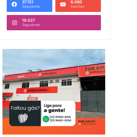
37.151
6.060
Seguidores
Inscritos
19.027
Seguidores