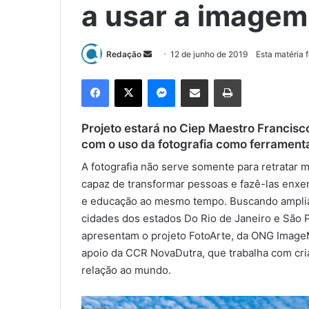
a usar a image
Redação
M
12 de junho de 2019
Esta matéria 
a
Facebook
X
Messenger
Compartilhar via e-mail
Imprimir
n
d
e
Projeto estará no Ciep Maestro Francisc
u
com o uso da fotografia como ferrament
m
A fotografia não serve somente para retratar
e
capaz de transformar pessoas e fazê-las enxer
-
e educação ao mesmo tempo. Buscando ampliar
m
cidades dos estados Do Rio de Janeiro e São Pa
a
apresentam o projeto FotoArte, da ONG ImageM
i
apoio da CCR NovaDutra, que trabalha com cri
l
relação ao mundo.