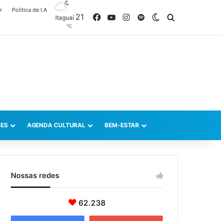
r
Política de I.A
21
Facebook
YouTube
Instagram
Spotify
Switch skin
Procurar po
Itaguaí
℃
ES
AGENDA CULTURAL
BEM-ESTAR
Nossas redes
62.238