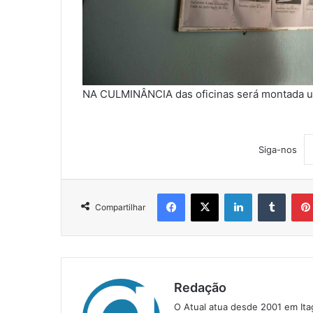
NA CULMINÂNCIA das oficinas será montada um
Siga-nos
Facebook
X
Linkedin
Tumblr
Compartilhar
Redação
O Atual atua desde 2001 em Ita