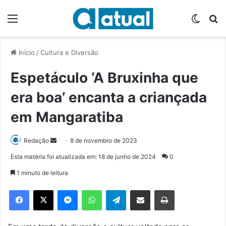
Menu
Switch
P
Início
/
Cultura e Diversão
Espetáculo ‘A Bruxinha que
era boa’ encanta a criançada
em Mangaratiba
Redação
M
8 de novembro de 2023
a
Esta matéria foi atualizada em: 18 de junho de 2024
0
n
1 minuto de leitura
d
e
Facebook
X
Messenger
WhatsApp
Telegram
Compartilhar via e-mail
Imprimir
u
m
e