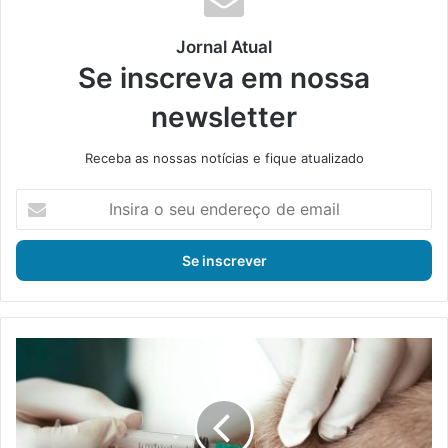
Jornal Atual
Se inscreva em nossa
newsletter
Receba as nossas notícias e fique atualizado
I
n
s
i
r
a
o
s
S
e
a
u
ú
e
d
n
e