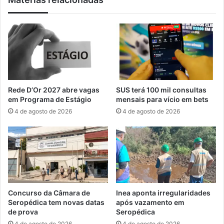
c
g
i
u
n
a
a
í
ç
d
ã
i
o
v
a
u
Rede D’Or 2027 abre vagas
SUS terá 100 mil consultas
n
l
em Programa de Estágio
mensais para vício em bets
t
g
4 de agosto de 2026
4 de agosto de 2026
i
a
r
n
r
o
á
v
b
a
i
s
c
v
a
a
Concurso da Câmara de
Inea aponta irregularidades
n
g
Seropédica tem novas datas
após vazamento em
o
a
de prova
Seropédica
S
s
4 de agosto de 2026
4 de agosto de 2026