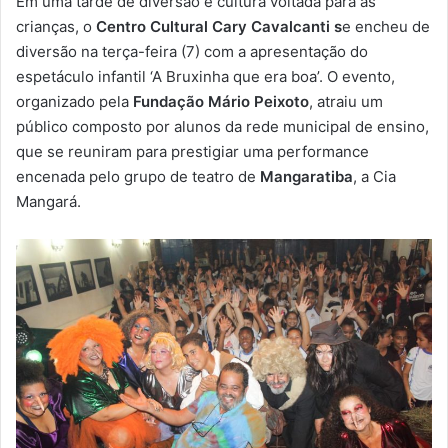
Em uma tarde de diversão e cultura voltada para as
-
crianças, o
Centro Cultural Cary Cavalcanti s
e encheu de
m
diversão na terça-feira (7) com a apresentação do
a
espetáculo infantil ‘A Bruxinha que era boa’. O evento,
i
organizado pela
Fundação Mário Peixoto
, atraiu um
l
público composto por alunos da rede municipal de ensino,
que se reuniram para prestigiar uma performance
encenada pelo grupo de teatro de
Mangaratiba
, a Cia
Mangará.