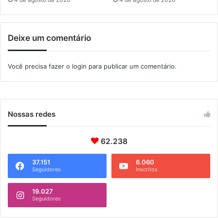
a
d
h
e
y
e
Deixe um comentário
m
p
r
Você precisa fazer o
login
para publicar um comentário.
e
g
o
Nossas redes
62.238
37.151
6.060
Seguidores
Inscritos
19.027
Seguidores