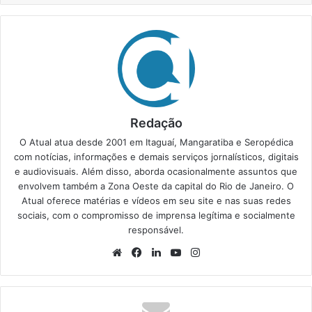
Redação
O Atual atua desde 2001 em Itaguaí, Mangaratiba e Seropédica
com notícias, informações e demais serviços jornalísticos, digitais
e audiovisuais. Além disso, aborda ocasionalmente assuntos que
envolvem também a Zona Oeste da capital do Rio de Janeiro. O
Atual oferece matérias e vídeos em seu site e nas suas redes
sociais, com o compromisso de imprensa legítima e socialmente
responsável.
We
Fa
Lin
Yo
Ins
bsi
ce
ke
uT
tag
te
bo
din
ub
ra
ok
e
m