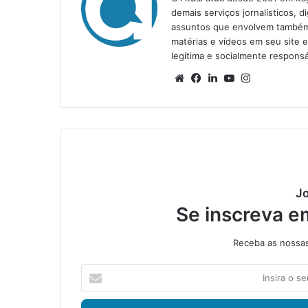
demais serviços jornalísticos, d
assuntos que envolvem também a
matérias e vídeos em seu site 
legítima e socialmente responsá
We
Fa
Lin
Yo
Ins
bsi
ce
ke
uT
tag
te
bo
din
ub
ra
ok
e
m
Jo
Se inscreva e
Receba as nossas 
I
n
s