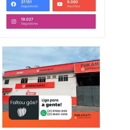
37.151
6.060
Seguidores
Inscritos
19.027
Seguidores