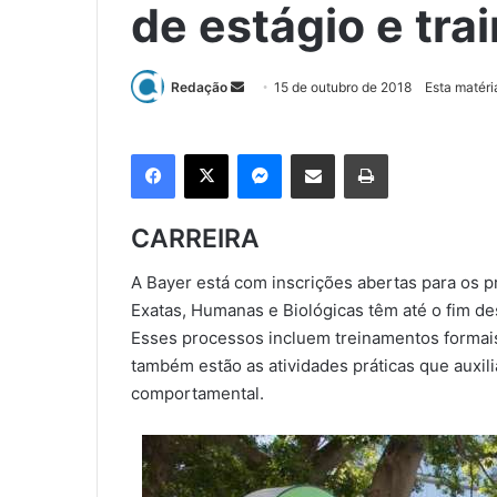
de estágio e tra
Redação
M
15 de outubro de 2018
Esta matéri
a
n
Facebook
X
Messenger
Compartilhar via e-mail
Imprimir
d
e
u
CARREIRA
m
e
A Bayer está com inscrições abertas para os p
-
Exatas, Humanas e Biológicas têm até o fim de
m
Esses processos incluem treinamentos formais,
a
também estão as atividades práticas que auxil
i
comportamental.
l