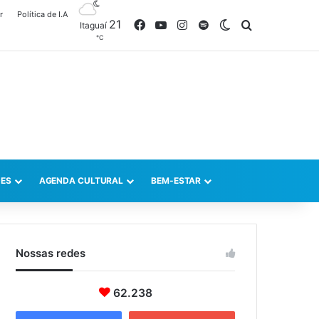
r
Política de I.A
21
Facebook
YouTube
Instagram
Spotify
Switch skin
Procurar po
Itaguaí
℃
ES
AGENDA CULTURAL
BEM-ESTAR
Nossas redes
62.238