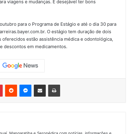
para viagens e mudanças. É desejável ter bons
 outubro para o Programa de Estágio e até o dia 30 para
rreiras.bayer.com.br. O estágio tem duração de dois
s oferecidos estão assistência médica e odontológica,
ão e descontos em medicamentos.
Pinterest
Reddit
Messenger
Compartilhar via e-mail
Imprimir
guaí, Mangaratiba e Seropédica com notícias, informações e