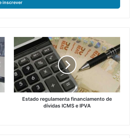
E
s
t
a
d
o
r
e
g
u
Estado regulamenta financiamento de
l
dívidas ICMS e IPVA
a
m
e
n
t