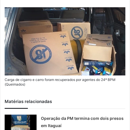
m
a
i
l
Carga de cigarro e carro foram recuperados por agentes do 24º BPM
(Queimados)
Matérias relacionadas
Operação da PM termina com dois presos
em Itaguaí