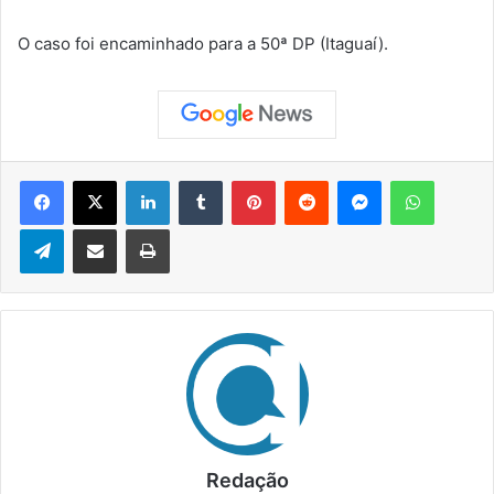
O caso foi encaminhado para a 50ª DP (Itaguaí).
Facebook
X
Linkedin
Tumblr
Pinterest
Reddit
Messenger
WhatsApp
Telegram
Compartilhar via e-mail
Imprimir
Redação