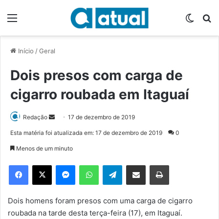
Menu
Switch
P
Início
/
Geral
Dois presos com carga de
cigarro roubada em Itaguaí
Redação
M
17 de dezembro de 2019
a
Esta matéria foi atualizada em: 17 de dezembro de 2019
0
n
Menos de um minuto
d
e
Facebook
X
Messenger
WhatsApp
Telegram
Compartilhar via e-mail
Imprimir
u
m
e
Dois homens foram presos com uma carga de cigarro
-
roubada na tarde desta terça-feira (17), em Itaguaí.