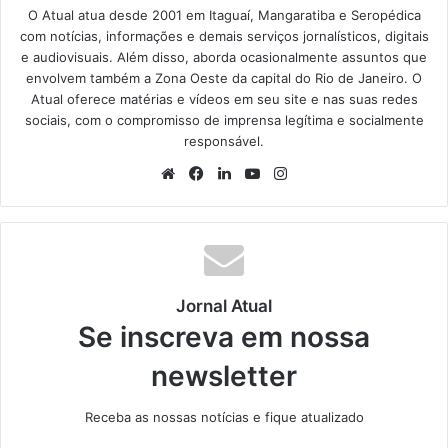
O Atual atua desde 2001 em Itaguaí, Mangaratiba e Seropédica
com notícias, informações e demais serviços jornalísticos, digitais
e audiovisuais. Além disso, aborda ocasionalmente assuntos que
envolvem também a Zona Oeste da capital do Rio de Janeiro. O
Atual oferece matérias e vídeos em seu site e nas suas redes
sociais, com o compromisso de imprensa legítima e socialmente
responsável.
We
Fa
Lin
Yo
Ins
bsi
ce
ke
uT
tag
te
bo
din
ub
ra
ok
e
m
Jornal Atual
Se inscreva em nossa
newsletter
Receba as nossas notícias e fique atualizado