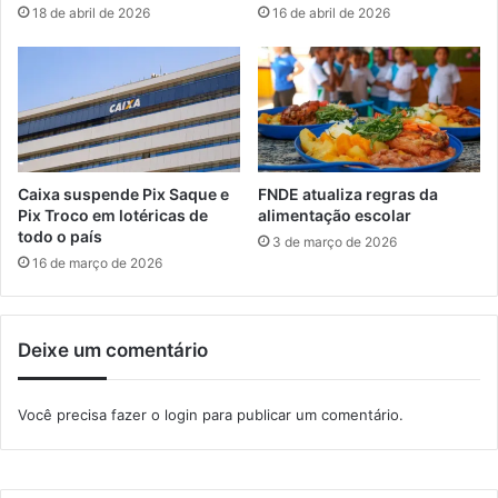
18 de abril de 2026
16 de abril de 2026
a
c
t
u
ó
l
r
t
i
u
a
r
s
a
p
l
Caixa suspende Pix Saque e
FNDE atualiza regras da
a
Pix Troco em lotéricas de
alimentação escolar
r
todo o país
3 de março de 2026
a
16 de março de 2026
a
C
o
Deixe um comentário
p
a
d
Você precisa fazer o
login
para publicar um comentário.
o
M
u
n