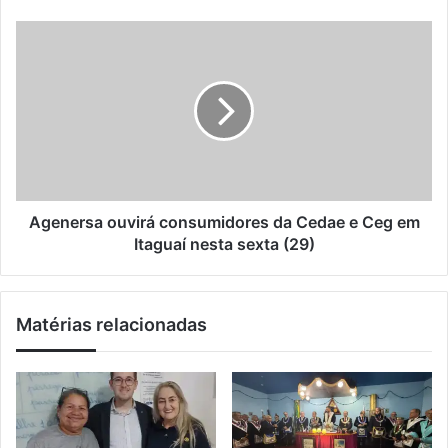
o
n
d
g
A
e
a
g
e
r
e
m
a
n
a
t
e
i
i
r
l
b
s
a
a
v
o
i
u
Agenersa ouvirá consumidores da Cedae e Ceg em
s
v
Itaguaí nesta sexta (29)
i
i
t
r
a
á
Matérias relacionadas
m
c
H
o
o
n
r
s
t
u
o
m