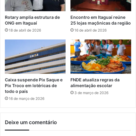
M
i
u
d
n
o
Rotary amplia estrutura de
Encontro em Itaguaí reúne
i
r
ONG em Itaguaí
25 lojas maçônicas da região
c
e
18 de abril de 2026
16 de abril de 2026
i
s
p
d
a
a
l
C
e
d
a
e
Caixa suspende Pix Saque e
FNDE atualiza regras da
e
Pix Troco em lotéricas de
alimentação escolar
C
todo o país
3 de março de 2026
e
16 de março de 2026
g
e
m
Deixe um comentário
I
t
a