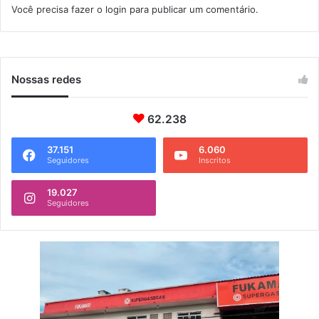
Você precisa fazer o
login
para publicar um comentário.
g
u
a
í
n
Nossas redes
e
s
t
62.238
a
s
37.151
6.060
Seguidores
Inscritos
e
x
t
19.027
Seguidores
a
(
2
9
)