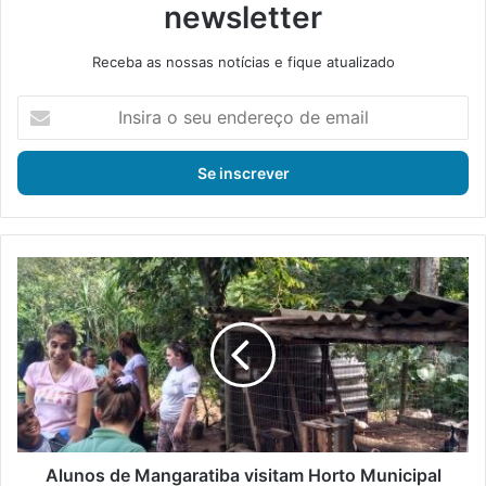
newsletter
Receba as nossas notícias e fique atualizado
I
n
s
i
r
a
o
s
A
e
l
u
u
e
n
n
o
d
s
e
d
r
e
e
M
ç
a
Alunos de Mangaratiba visitam Horto Municipal