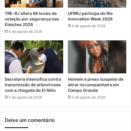
n
a
s
í
TRE-RJ altera 66 locais de
UFRRJ participa do Rio
t
r
votação por segurança nas
Innovation Week 2026
r
a
Eleições 2026
4 de agosto de 2026
u
m
4 de agosto de 2026
ç
d
ã
a
o
p
d
o
e
b
n
r
o
e
v
z
Secretaria intensifica contra
Homem é preso suspeito de
o
a
transmissão de arboviroses
atirar na companheira em
s
p
com a chegada do El Niño
Campo Grande
v
o
3 de agosto de 2026
3 de agosto de 2026
i
r
a
m
d
e
Deixe um comentário
u
i
t
o