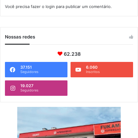
o
d
Você precisa fazer o
login
para publicar um comentário.
s
o
B
o
l
s
Nossas redes
a
F
62.238
a
m
í
37.151
6.060
Seguidores
Inscritos
l
i
19.027
a
Seguidores