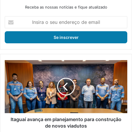
Receba as nossas notícias e fique atualizado
I
n
s
i
r
a
o
s
I
e
t
u
a
e
g
n
u
d
a
e
í
r
a
e
v
ç
a
Itaguaí avança em planejamento para construção
o
n
de novos viadutos
d
ç