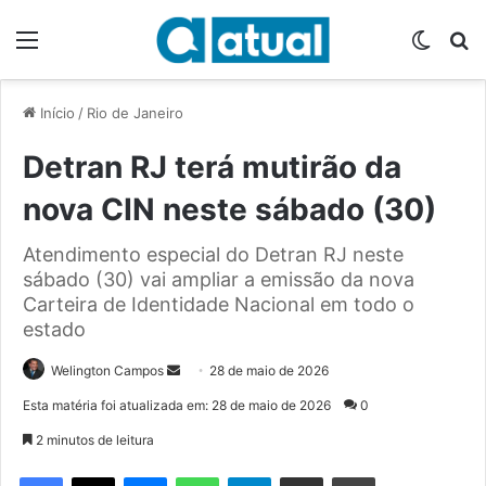
Menu
Switch
P
Início
/
Rio de Janeiro
Detran RJ terá mutirão da
nova CIN neste sábado (30)
Atendimento especial do Detran RJ neste
sábado (30) vai ampliar a emissão da nova
Carteira de Identidade Nacional em todo o
estado
Welington Campos
M
28 de maio de 2026
a
Esta matéria foi atualizada em: 28 de maio de 2026
0
n
2 minutos de leitura
d
e
Facebook
X
Messenger
WhatsApp
Telegram
Compartilhar via e-mail
Imprimir