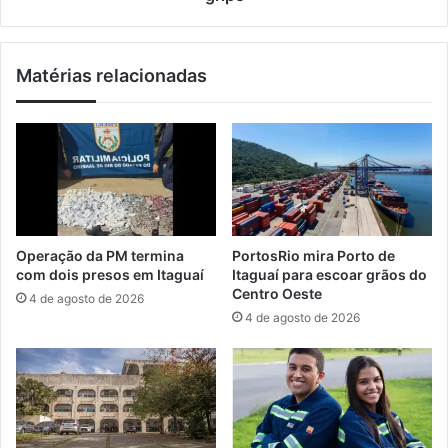
v
i
u
n
l
i
Matérias relacionadas
g
c
a
i
p
a
o
c
r
a
t
m
a
p
l
a
d
n
Operação da PM termina
PortosRio mira Porto de
e
h
com dois presos em Itaguaí
Itaguaí para escoar grãos do
i
a
Centro Oeste
4 de agosto de 2026
n
d
4 de agosto de 2026
f
e
o
v
r
a
m
c
a
i
ç
n