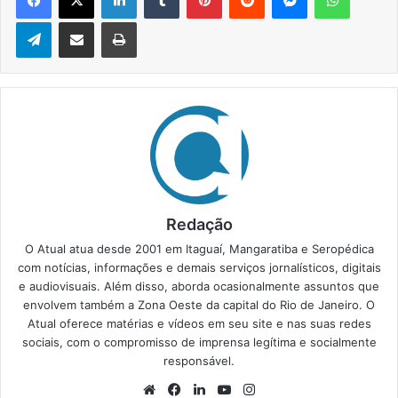
Telegram
Compartilhar via e-mail
Imprimir
Redação
O Atual atua desde 2001 em Itaguaí, Mangaratiba e Seropédica
com notícias, informações e demais serviços jornalísticos, digitais
e audiovisuais. Além disso, aborda ocasionalmente assuntos que
envolvem também a Zona Oeste da capital do Rio de Janeiro. O
Atual oferece matérias e vídeos em seu site e nas suas redes
sociais, com o compromisso de imprensa legítima e socialmente
responsável.
We
Fa
Lin
Yo
Ins