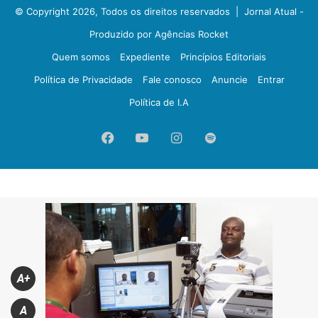
© Copyright 2026, Todos os direitos reservados |
Jornal Atual -
Produzido por Agências Rocket
Quem somos
Expediente
Princípios Editoriais
Política de Privacidade
Fale conosco
Anuncie
Entrar
Política de I.A
Facebook
YouTube
Instagram
Spotify
A+
A