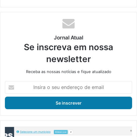
bsi
ce
ke
uT
tag
te
bo
din
ub
ra
ok
e
m
Jornal Atual
Se inscreva em nossa
newsletter
Receba as nossas notícias e fique atualizado
I
n
s
i
r
a
o
s
M
e
i