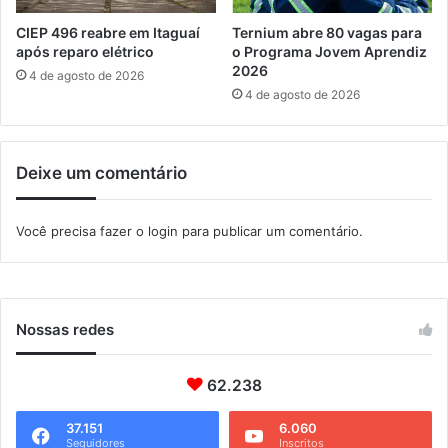
õ
a
e
ç
CIEP 496 reabre em Itaguaí
Ternium abre 80 vagas para
s
ã
após reparo elétrico
o Programa Jovem Aprendiz
s
o
2026
4 de agosto de 2026
o
c
4 de agosto de 2026
b
o
r
n
e
t
Deixe um comentário
s
r
e
a
r
g
Você precisa fazer o
login
para publicar um comentário.
v
r
i
i
ç
p
o
e
s
Nossas redes
p
ú
b
62.238
l
i
37.151
6.060
Seguidores
Inscritos
c