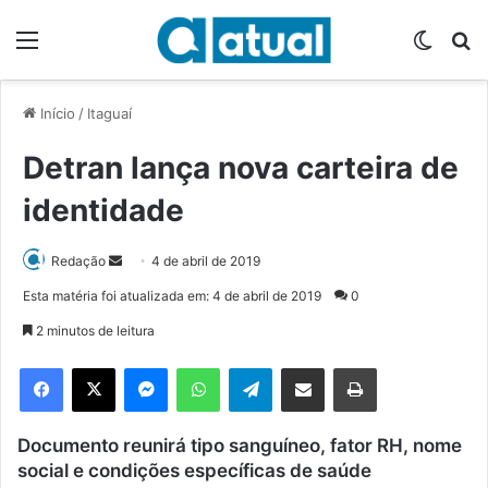
Menu
Switch
P
Início
/
Itaguaí
Detran lança nova carteira de
identidade
Redação
M
4 de abril de 2019
a
Esta matéria foi atualizada em: 4 de abril de 2019
0
n
2 minutos de leitura
d
e
Facebook
X
Messenger
WhatsApp
Telegram
Compartilhar via e-mail
Imprimir
u
m
Documento reunirá tipo sanguíneo, fator RH, nome
e
social e condições específicas de saúde
-