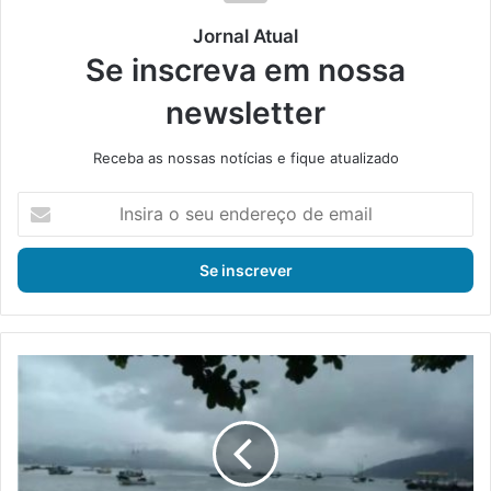
Jornal Atual
Se inscreva em nossa
newsletter
Receba as nossas notícias e fique atualizado
I
n
s
i
r
a
o
s
D
e
e
u
f
e
e
n
s
d
a