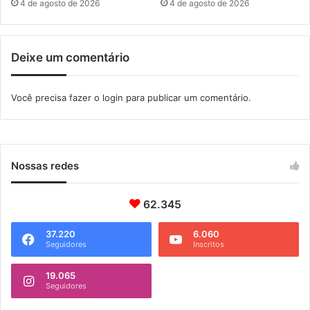
n
4 de agosto de 2026
4 de agosto de 2026
t
e
i
s
b
t
Deixe um comentário
a
a
s
e
Você precisa fazer o
login
para publicar um comentário.
g
u
n
d
a
Nossas redes
(
2
62.345
)
37.220
6.060
Seguidores
Inscritos
19.065
Seguidores