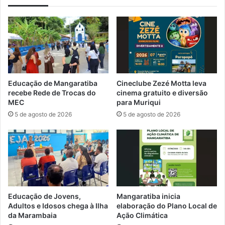
v
t
a
r
s
í
i
c
n
u
t
l
e
a
n
e
Educação de Mangaratiba
Cineclube Zezé Motta leva
s
s
recebe Rede de Trocas do
cinema gratuito e diversão
a
t
MEC
para Muriqui
s
a
5 de agosto de 2026
5 de agosto de 2026
p
d
a
u
r
a
a
l
M
c
a
o
n
m
g
e
Educação de Jovens,
Mangaratiba inicia
a
ç
Adultos e Idosos chega à Ilha
elaboração do Plano Local de
r
a
da Marambaia
Ação Climática
a