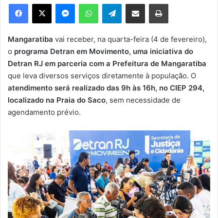
e
Facebook
X
Messenger
WhatsApp
Telegram
Compartilhar via e-mail
Imprimir
u
m
e
Mangaratiba
vai receber, na quarta-feira (4 de fevereiro),
-
o
programa Detran em Movimento, uma iniciativa do
m
Detran RJ em parceria com a Prefeitura de Mangaratiba
a
que leva diversos serviços diretamente à população. O
i
atendimento será realizado das 9h às 16h, no CIEP 294,
l
localizado na Praia do Saco
, sem necessidade de
agendamento prévio.