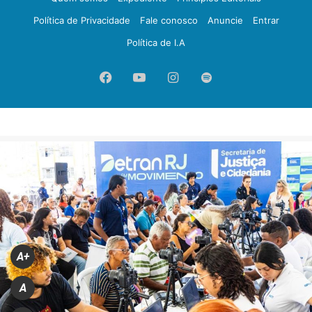
Política de Privacidade
Fale conosco
Anuncie
Entrar
Política de I.A
Facebook
YouTube
Instagram
Spotify
A+
A