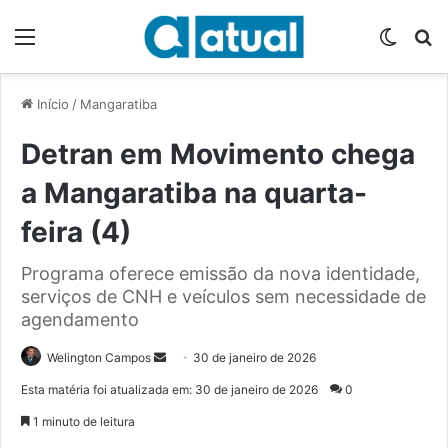
Menu
Switch
P
Início
/
Mangaratiba
Detran em Movimento chega
a Mangaratiba na quarta-
feira (4)
Programa oferece emissão da nova identidade,
serviços de CNH e veículos sem necessidade de
agendamento
Welington Campos
M
30 de janeiro de 2026
a
Esta matéria foi atualizada em: 30 de janeiro de 2026
0
n
1 minuto de leitura
d