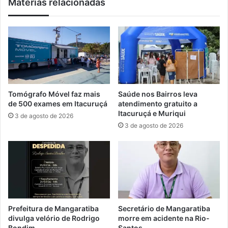
Matérias relacionadas
n
e
ç
b
a
e
p
o
a
C
r
o
a
n
s
e
h
c
Tomógrafo Móvel faz mais
Saúde nos Bairros leva
o
t
de 500 exames em Itacuruçá
atendimento gratuito a
w
a
Itacuruçá e Muriqui
3 de agosto de 2026
d
3 de agosto de 2026
e
S
h
a
k
i
r
a
Prefeitura de Mangaratiba
Secretário de Mangaratiba
divulga velório de Rodrigo
morre em acidente na Rio-
Bondim
Santos