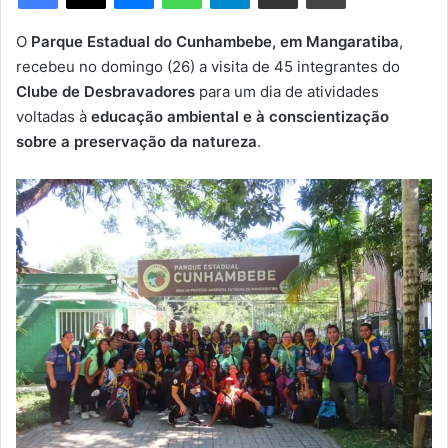
m
e
O
Parque Estadual do Cunhambebe, em Mangaratiba
,
-
recebeu no domingo (26) a visita de 45 integrantes do
m
Clube de Desbravadores
para um dia de atividades
a
voltadas à
educação ambiental e à conscientização
i
sobre a preservação da natureza
.
l