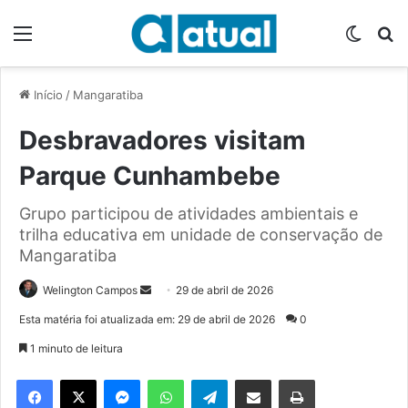
Menu
Switch
P
Início
/
Mangaratiba
Desbravadores visitam
Parque Cunhambebe
Grupo participou de atividades ambientais e
trilha educativa em unidade de conservação de
Mangaratiba
Welington Campos
M
29 de abril de 2026
a
Esta matéria foi atualizada em: 29 de abril de 2026
0
n
1 minuto de leitura
d
e
Facebook
X
Messenger
WhatsApp
Telegram
Compartilhar via e-mail
Imprimir
u