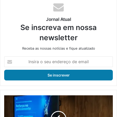
Jornal Atual
Se inscreva em nossa
newsletter
Receba as nossas notícias e fique atualizado
I
n
s
i
r
a
o
s
M
e
e
u
g
e
a