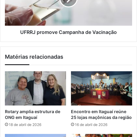
l
s
p
h
r
i
o
n
m
g
o
UFRRJ promove Campanha de Vacinação
a
v
c
e
o
C
Matérias relacionadas
n
a
t
m
e
p
c
a
e
n
e
h
m
a
I
d
t
e
Rotary amplia estrutura de
Encontro em Itaguaí reúne
a
V
ONG em Itaguaí
25 lojas maçônicas da região
c
a
18 de abril de 2026
16 de abril de 2026
u
c
r
i