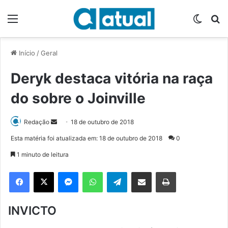
Menu
Switch
P
Início
/
Geral
Deryk destaca vitória na raça
do sobre o Joinville
Redação
M
18 de outubro de 2018
a
Esta matéria foi atualizada em: 18 de outubro de 2018
0
n
1 minuto de leitura
d
e
Facebook
X
Messenger
WhatsApp
Telegram
Compartilhar via e-mail
Imprimir
u
m
INVICTO
e
-