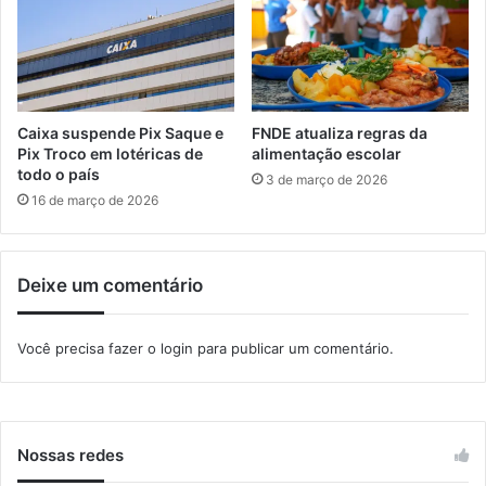
u
n
ç
a
á
ç
,
ã
n
o
o
Caixa suspende Pix Saque e
FNDE atualiza regras da
d
Pix Troco em lotéricas de
alimentação escolar
o
todo o país
3 de março de 2026
m
16 de março de 2026
i
n
g
Deixe um comentário
o
Você precisa fazer o
login
para publicar um comentário.
Nossas redes