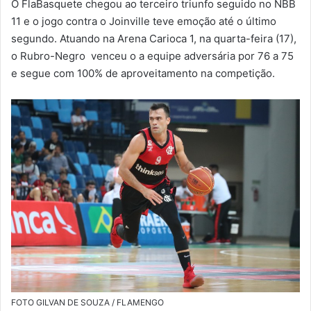
O FlaBasquete chegou ao terceiro triunfo seguido no NBB
m
11 e o jogo contra o Joinville teve emoção até o último
a
segundo. Atuando na Arena Carioca 1, na quarta-feira (17),
i
o Rubro-Negro venceu o a equipe adversária por 76 a 75
l
e segue com 100% de aproveitamento na competição.
FOTO GILVAN DE SOUZA / FLAMENGO