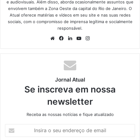
e audiovisuais. Além disso, aborda ocasionalmente assuntos que
envolvem também a Zona Oeste da capital do Rio de Janeiro. O
Atual oferece matérias e vídeos em seu site e nas suas redes
sociais, com o compromisso de imprensa legítima e socialmente
responsável.
We
Fa
Lin
Yo
Ins
bsi
ce
ke
uT
tag
te
bo
din
ub
ra
ok
e
m
Jornal Atual
Se inscreva em nossa
newsletter
Receba as nossas notícias e fique atualizado
I
n