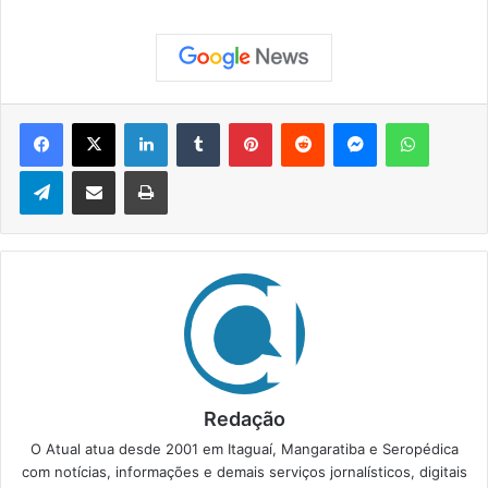
Facebook
X
Linkedin
Tumblr
Pinterest
Reddit
Messenger
WhatsApp
Telegram
Compartilhar via e-mail
Imprimir
Redação
O Atual atua desde 2001 em Itaguaí, Mangaratiba e Seropédica
com notícias, informações e demais serviços jornalísticos, digitais