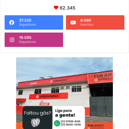
62.345
37.220
6.060
Seguidores
Inscritos
19.065
Seguidores