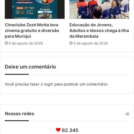
t
a
r
d
e
a
d
s
Cineclube Zezé Motta leva
Educação de Jovens,
e
t
cinema gratuito e diversão
Adultos e Idosos chega à Ilha
2
r
para Muriqui
da Marambaia
0
o
5 de agosto de 2026
4 de agosto de 2026
2
d
5
e
p
Deixe um comentário
r
o
t
Você precisa fazer o
login
para publicar um comentário.
e
t
o
r
e
Nossas redes
s
d
62.345
e