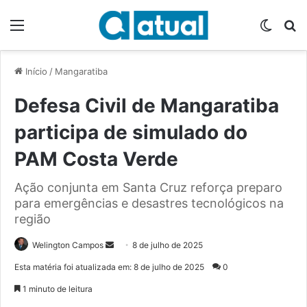
Menu
Switch
P
Início
/
Mangaratiba
Defesa Civil de Mangaratiba
participa de simulado do
PAM Costa Verde
Ação conjunta em Santa Cruz reforça preparo
para emergências e desastres tecnológicos na
região
Welington Campos
M
8 de julho de 2025
a
Esta matéria foi atualizada em: 8 de julho de 2025
0
n
1 minuto de leitura
d