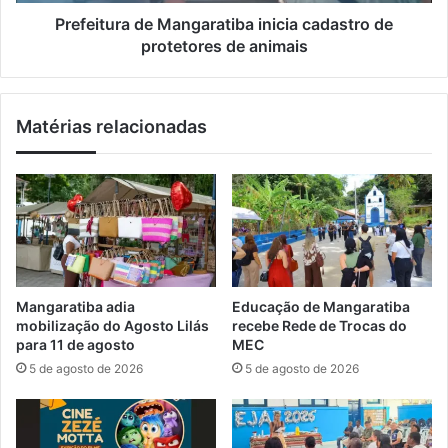
r
f
a
Prefeitura de Mangaratiba inicia cadastro de
e
d
protetores de animais
d
e
e
M
r
a
Matérias relacionadas
a
n
i
g
s
a
d
r
o
a
R
t
J
i
n
b
o
a
Mangaratiba adia
Educação de Mangaratiba
1
i
mobilização do Agosto Lilás
recebe Rede de Trocas do
º
n
para 11 de agosto
MEC
s
i
5 de agosto de 2026
5 de agosto de 2026
e
c
m
i
e
a
s
c