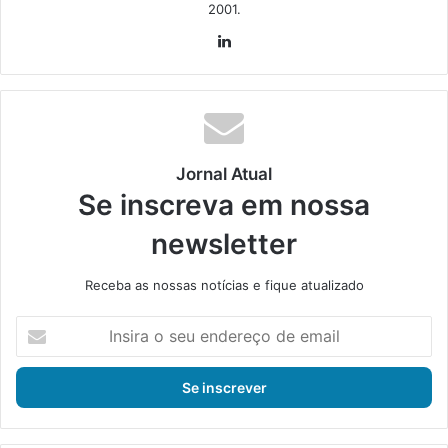
2001.
Lin
ke
din
Jornal Atual
Se inscreva em nossa
newsletter
Receba as nossas notícias e fique atualizado
I
n
s
i
r
a