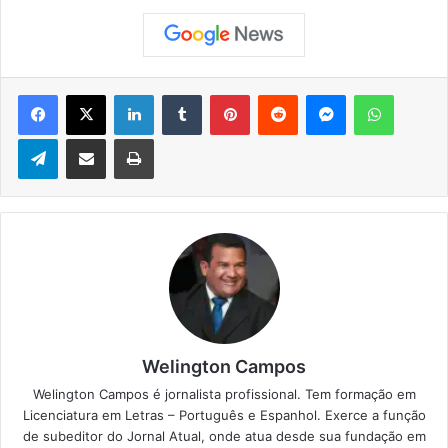
Facebook
X
Linkedin
Tumblr
Pinterest
Reddit
Messenger
WhatsApp
Telegram
Compartilhar via e-mail
Imprimir
Welington Campos
Welington Campos é jornalista profissional. Tem formação em
Licenciatura em Letras – Português e Espanhol. Exerce a função
de subeditor do Jornal Atual, onde atua desde sua fundação em