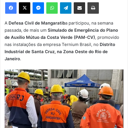
e
Facebook
X
Messenger
WhatsApp
Telegram
Compartilhar via e-mail
Imprimir
u
m
e
A
Defesa Civil de Mangaratib
a participou, na semana
-
passada, de mais um
Simulado de Emergência do Plano
m
de Auxílio Mútuo da Costa Verde (PAM-CV)
, promovido
a
nas instalações da empresa Ternium Brasil, no
Distrito
i
Industrial de Santa Cruz, na Zona Oeste do Rio de
l
Janeiro
.