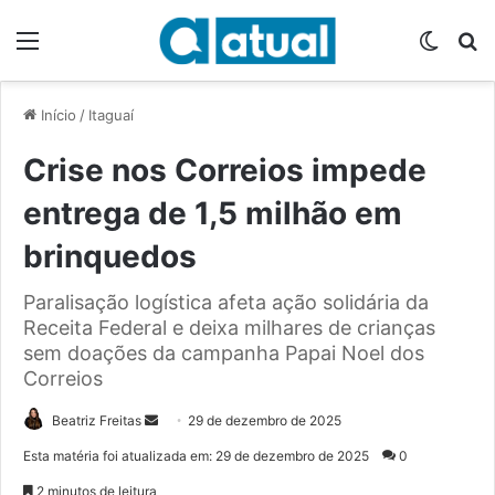
Menu
Switch
P
Início
/
Itaguaí
Crise nos Correios impede
entrega de 1,5 milhão em
brinquedos
Paralisação logística afeta ação solidária da
Receita Federal e deixa milhares de crianças
sem doações da campanha Papai Noel dos
Correios
Beatriz Freitas
M
29 de dezembro de 2025
a
Esta matéria foi atualizada em: 29 de dezembro de 2025
0
n
2 minutos de leitura