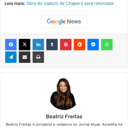
Leia mais:
Obra do viaduto de Chaperó será retomada
Facebook
X
Linkedin
Tumblr
Pinterest
Reddit
Messenger
WhatsApp
Telegram
Compartilhar via e-mail
Imprimir
Beatriz Freitas
Beatriz Freitas é jornalista e redatora no Jornal Atual. Acredita na