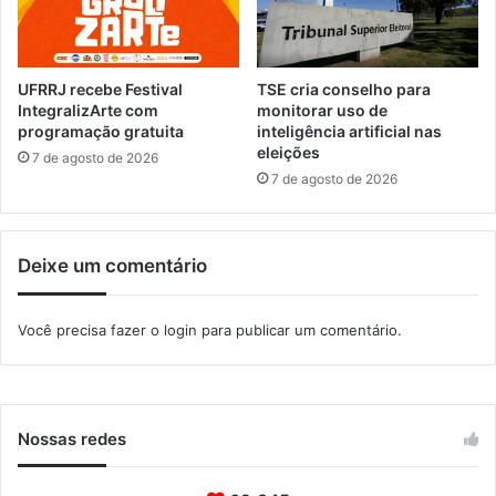
e
n
o
v
UFRRJ recebe Festival
TSE cria conselho para
o
IntegralizArte com
monitorar uso de
p
programação gratuita
inteligência artificial nas
eleições
a
7 de agosto de 2026
i
7 de agosto de 2026
s
a
g
Deixe um comentário
i
s
m
Você precisa fazer o
login
para publicar um comentário.
o
Nossas redes