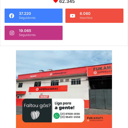
62.345
37.220
6.060
Seguidores
Inscritos
19.065
Seguidores