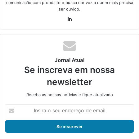
comunicação com propósito e busca dar voz a quem mais precisa
ser ouvido.
Lin
ke
din
Jornal Atual
Se inscreva em nossa
newsletter
Receba as nossas notícias e fique atualizado
I
n
s
i
r