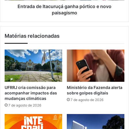
a
I
Entrada de Itacuruçá ganha pórtico e novo
s
t
paisagismo
u
a
p
c
o
u
Matérias relacionadas
r
r
t
u
a
ç
r
á
o
g
n
a
d
n
a
h
d
a
UFRRJ cria comissão para
Ministério da Fazenda alerta
e
p
acompanhar impactos das
sobre golpes digitais
c
ó
mudanças climáticas
7 de agosto de 2026
a
r
7 de agosto de 2026
l
t
o
i
r
c
o