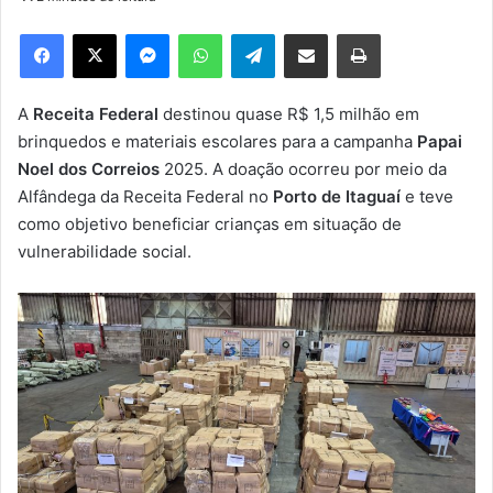
d
e
Facebook
X
Messenger
WhatsApp
Telegram
Compartilhar via e-mail
Imprimir
u
m
e
A
Receita Federal
destinou quase R$ 1,5 milhão em
-
brinquedos e materiais escolares para a campanha
Papai
m
Noel dos Correios
2025. A doação ocorreu por meio da
a
Alfândega da Receita Federal no
Porto de Itaguaí
e teve
i
como objetivo beneficiar crianças em situação de
l
vulnerabilidade social.